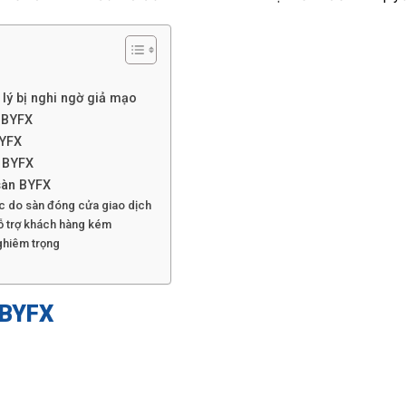
lý bị nghi ngờ giả mạo
n BYFX
BYFX
n BYFX
sàn BYFX
ộc do sàn đóng cửa giao dịch
ỗ trợ khách hàng kém
nghiêm trọng
 BYFX