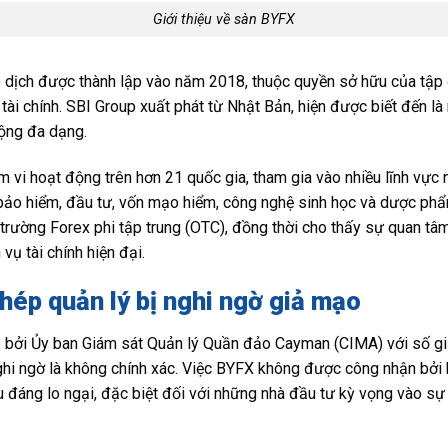
Giới thiệu về sàn BYFX
 dịch được thành lập vào năm 2018, thuộc quyền sở hữu của tập
 tài chính. SBI Group xuất phát từ Nhật Bản, hiện được biết đến là
động đa dạng.
vi hoạt động trên hơn 21 quốc gia, tham gia vào nhiều lĩnh vực
, bảo hiểm, đầu tư, vốn mạo hiểm, công nghệ sinh học và dược phẩ
 trường Forex phi tập trung (OTC), đồng thời cho thấy sự quan t
 vụ tài chính hiện đại.
hép quản lý bị nghi ngờ giả mạo
bởi Ủy ban Giám sát Quản lý Quần đảo Cayman (CIMA) với số gi
 nghi ngờ là không chính xác. Việc BYFX không được công nhận bởi 
ệu đáng lo ngại, đặc biệt đối với những nhà đầu tư kỳ vọng vào s