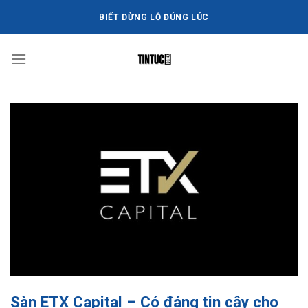
Bỏ
BIẾT DỪNG LỖ ĐÚNG LÚC
qua
nội
dung
Sàn ETX Capital – Có đáng tin cậy cho