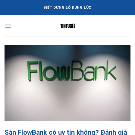
Bỏ
BIẾT DỪNG LỖ ĐÚNG LÚC
qua
nội
dung
Sàn FlowBank có uy tín không? Đánh giá