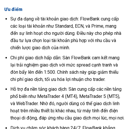
Ưu điểm
Sự đa dạng về tài khoản giao dịch: FlowBank cung cấp
các loại tài khoản như Standard, ECN, và Prime, mang
đến sự linh hoạt cho người dùng. Điều này cho phép nhà
đầu tư lựa chọn loại tài khoản phù hợp với nhu cầu và
chiến lược giao dịch của mình.
Chi phí giao dịch hấp dẫn: Sàn FlowBank cam kết mang
lại trải nghiệm giao dịch với mức spread cạnh tranh và
đòn bẩy lên đến 1:500. Chính sách này giúp giảm thiểu
chi phí giao dịch, tối ưu hóa lợi nhuận cho trader.
Hỗ trợ đa nền tảng giao dịch: Sàn cung cấp các nền tảng
phổ biến như MetaTrader 4 (MT4), MetaTrader 5 (MT5),
và WebTrader. Nhờ đó, người dùng có thể giao dịch linh
hoạt trên nhiều thiết bị khác nhau, từ máy tính đến điện
thoại di động, đáp ứng nhu cầu giao dịch mọi lúc, mọi nơi.
Dịch vụ chăm sóc khách hàng 24/7: FlowBank khẳng