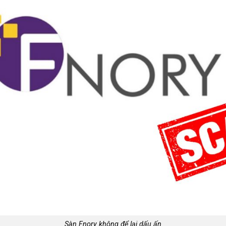
Sàn Fnory không để lại dấu ấn