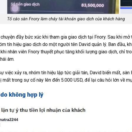
Tố cáo sàn Fnory làm cháy tài khoản giao dịch của khách hàng
chuyện đầy bức xúc khi tham gia giao dịch tại Fnory. Sau khi mở 
 tín hiệu giao dịch do một người tên David quản lý. Ban đầu, khi
u khi nhân viên Fnory thuyết phục tăng khối lượng giao dịch, chỉ tr
thái âm.
ự việc xảy ra, nhóm tín hiệu lập tức giải tán, David biến mất, sàn
ị mất trong sự cố này lên đến 5.000 USD, để lại câu hỏi lớn về m
ý do không hợp lý