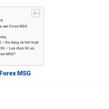
SG
ủa sàn Forex MSG
hàng
 – Đa dạng và linh hoạt
SG – Lựa chọn tối ưu
orex MSG?
 Forex MSG