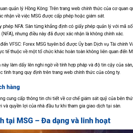
uan quản lý Hồng Kông: Trên trang web chính thức của cơ quan q
xác nhận về việc MSG được cấp phép hoặc giám sát.
ấy phép NFA: Sàn từng khẳng định có giấy phép quản lý với mã s
a (NFA), nhưng điều này đã được xác nhận là không chính xác.
an đến VFSC: Forex MSG tuyên bố được Ủy ban Dịch vụ Tài chính V
ực tế thuộc về một tổ chức khác hoàn toàn không liên quan đến 
h này làm dấy lên nghi ngờ về tính hợp pháp và độ tin cậy của sàn,
c tình trạng quy định trên trang web chính thức của công ty.
ch hàng
cung cấp thông tin chi tiết về cơ chế giám sát quỹ của bên thứ b
ửi và quyền lợi của nhà đầu tư khi tham gia giao dịch tại sàn.
h tại MSG – Đa dạng và linh hoạt