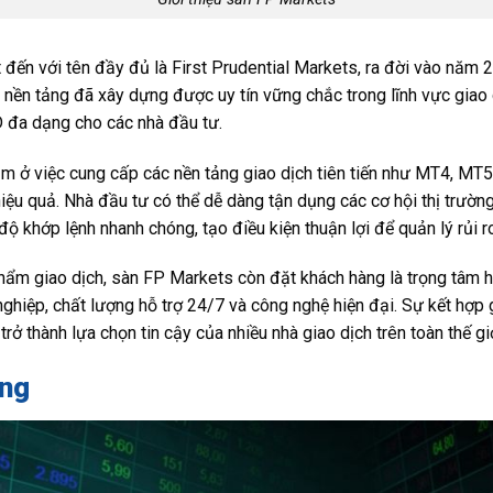
ến với tên đầy đủ là First Prudential Markets, ra đời vào năm 20
, nền tảng đã xây dựng được uy tín vững chắc trong lĩnh vực giao
đa dạng cho các nhà đầu tư.
m ở việc cung cấp các nền tảng giao dịch tiên tiến như MT4, MT5
hiệu quả. Nhà đầu tư có thể dễ dàng tận dụng các cơ hội thị trườn
ộ khớp lệnh nhanh chóng, tạo điều kiện thuận lợi để quản lý rủi r
hẩm giao dịch, sàn FP Markets còn đặt khách hàng là trọng tâm h
hiệp, chất lượng hỗ trợ 24/7 và công nghệ hiện đại. Sự kết hợp g
ở thành lựa chọn tin cậy của nhiều nhà giao dịch trên toàn thế giớ
ộng