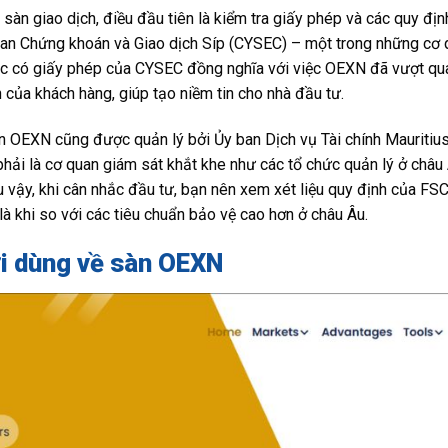
 sàn giao dịch, điều đầu tiên là kiểm tra giấy phép và các quy đị
an Chứng khoán và Giao dịch Síp (CYSEC) – một trong những cơ qua
ệc có giấy phép của CYSEC đồng nghĩa với việc OEXN đã vượt qu
 của khách hàng, giúp tạo niềm tin cho nhà đầu tư.
 OEXN cũng được quản lý bởi Ủy ban Dịch vụ Tài chính Mauritiu
i là cơ quan giám sát khắt khe như các tổ chức quản lý ở châu 
ẫu vậy, khi cân nhắc đầu tư, bạn nên xem xét liệu quy định của F
là khi so với các tiêu chuẩn bảo vệ cao hơn ở châu Âu.
i dùng về sàn OEXN