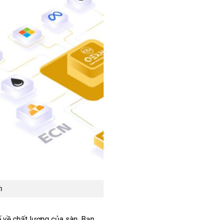
h
ế về chất lượng của sàn. Bạn