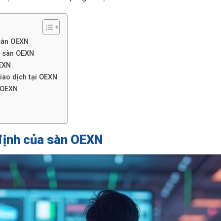
 sàn OEXN
ề sàn OEXN
OEXN
iao dịch tại OEXN
n OEXN
định của sàn OEXN