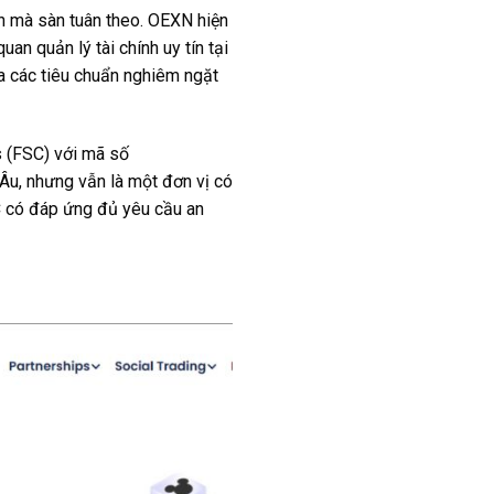
nh mà sàn tuân theo. OEXN hiện
n quản lý tài chính uy tín tại
a các tiêu chuẩn nghiêm ngặt
s (FSC) với mã số
Âu, nhưng vẫn là một đơn vị có
SC có đáp ứng đủ yêu cầu an