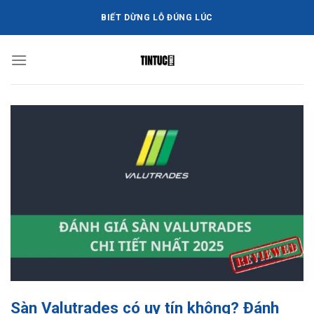
Bỏ
BIẾT DỪNG LỖ ĐÚNG LÚC
qua
nội
dung
Sàn Valutrades có uy tín không? Đánh