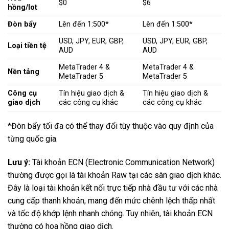
$0
$6
hồng/lot
Đòn bẩy
Lên đến 1:500*
Lên đến 1:500*
USD, JPY, EUR, GBP,
USD, JPY, EUR, GBP,
Loại tiền tệ
AUD
AUD
MetaTrader 4 &
MetaTrader 4 &
Nền tảng
MetaTrader 5
MetaTrader 5
Công cụ
Tín hiệu giao dịch &
Tín hiệu giao dịch &
giao dịch
các công cụ khác
các công cụ khác
*Đòn bẩy tối đa có thể thay đổi tùy thuộc vào quy định của
từng quốc gia.
Lưu ý:
Tài khoản ECN (Electronic Communication Network)
thường được gọi là tài khoản Raw tại các sàn giao dịch khác.
Đây là loại tài khoản kết nối trực tiếp nhà đầu tư với các nhà
cung cấp thanh khoản, mang đến mức chênh lệch thấp nhất
và tốc độ khớp lệnh nhanh chóng. Tuy nhiên, tài khoản ECN
thường có hoa hồng giao dịch.