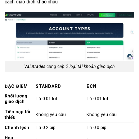
cách giao dịch khác nhau:
Valutrades cung cấp 2 loại tài khoản giao dịch
ĐẶC ĐIỂM
STANDARD
ECN
Khối lượng
Từ 0.01 lot
Từ 0.01 lot
giao dịch
Tiền nạp tối
Không yêu cầu
Không yêu cầu
thiểu
Chênh lệch
Từ 0.2 pip
Từ 0.0 pip
Hoa