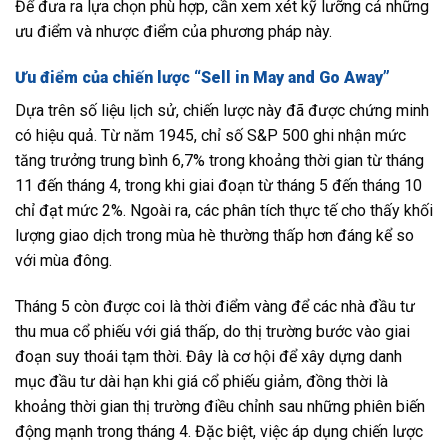
Để đưa ra lựa chọn phù hợp, cần xem xét kỹ lưỡng cả những
ưu điểm và nhược điểm của phương pháp này.
Ưu điểm của chiến lược “Sell in May and Go Away”
Dựa trên số liệu lịch sử, chiến lược này đã được chứng minh
có hiệu quả. Từ năm 1945, chỉ số S&P 500 ghi nhận mức
tăng trưởng trung bình 6,7% trong khoảng thời gian từ tháng
11 đến tháng 4, trong khi giai đoạn từ tháng 5 đến tháng 10
chỉ đạt mức 2%. Ngoài ra, các phân tích thực tế cho thấy khối
lượng giao dịch trong mùa hè thường thấp hơn đáng kể so
với mùa đông.
Tháng 5 còn được coi là thời điểm vàng để các nhà đầu tư
thu mua cổ phiếu với giá thấp, do thị trường bước vào giai
đoạn suy thoái tạm thời. Đây là cơ hội để xây dựng danh
mục đầu tư dài hạn khi giá cổ phiếu giảm, đồng thời là
khoảng thời gian thị trường điều chỉnh sau những phiên biến
động mạnh trong tháng 4. Đặc biệt, việc áp dụng chiến lược