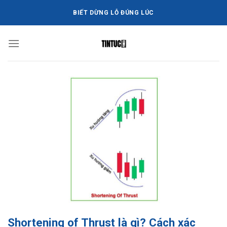
Bỏ
BIẾT DỪNG LỖ ĐÚNG LÚC
qua
nội
dung
Shortening of Thrust là gì? Cách xác