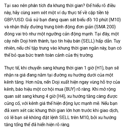
Tại sao nên phân tích đa khung thời gian? Để hiểu rõ điều
này, hãy cùng xem xét một ví dụ thực tế về cặp tiền tệ
GBP/USD. Giả sử bạn đang quan sát biểu đồ 10 phút (M10)
và nhận thấy đường trung bình động đơn giản (SMA 200)
đóng vai trò như một ngưỡng cản động mạnh. Tại đây, một
cây nến Doji hình thành, tạo tín hiệu bán (SELL) hấp dẫn. Tuy
nhiên, nếu chỉ tập trung vào khung thời gian ngắn này, bạn có
thể bỏ qua bức tranh toàn cảnh của thị trường.
Thực tế, khi chuyển sang khung thời gian 1 giờ (H1), bạn sẽ
nhận ra giá đang nằm tại đường xu hướng dưới của một
kênh tăng. Hơn nữa, nến Doji xuất hiện ngay vùng hỗ trợ của
kênh, báo hiệu một cơ hội mua (BUY) rõ ràng. Khi mở rộng
quan sát sang khung 4 giờ (H4), xu hướng tăng càng được
củng cố, với kênh giá thể hiện động lực mạnh mẽ. Nếu bạn
đã xem xét các khung thời gian lớn hơn trước khi giao dịch,
có lẽ bạn sẽ không đặt lệnh SELL trên M10, bởi xu hướng
tăng tổng thể đã hiển hiện rõ ràng.