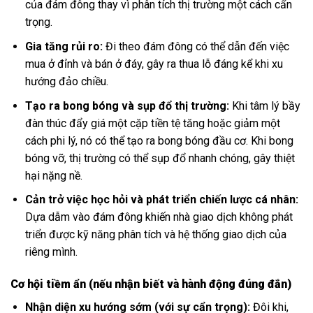
của đám đông thay vì phân tích thị trường một cách cẩn
trọng.
Gia tăng rủi ro:
Đi theo đám đông có thể dẫn đến việc
mua ở đỉnh và bán ở đáy, gây ra thua lỗ đáng kể khi xu
hướng đảo chiều.
Tạo ra bong bóng và sụp đổ thị trường:
Khi tâm lý bầy
đàn thúc đẩy giá một cặp tiền tệ tăng hoặc giảm một
cách phi lý, nó có thể tạo ra bong bóng đầu cơ. Khi bong
bóng vỡ, thị trường có thể sụp đổ nhanh chóng, gây thiệt
hại nặng nề.
Cản trở việc học hỏi và phát triển chiến lược cá nhân:
Dựa dẫm vào đám đông khiến nhà giao dịch không phát
triển được kỹ năng phân tích và hệ thống giao dịch của
riêng mình.
Cơ hội tiềm ẩn (nếu nhận biết và hành động đúng đắn)
Nhận diện xu hướng sớm (với sự cẩn trọng):
Đôi khi,