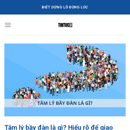
Bỏ
BIẾT DỪNG LỖ ĐÚNG LÚC
qua
nội
dung
Tâm lý bầy đàn là gì? Hiểu rõ để giao