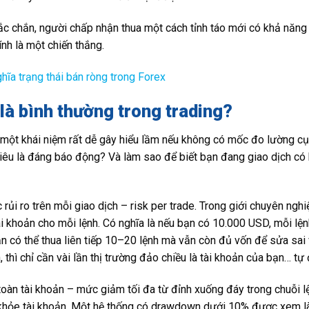
ắc chắn, người chấp nhận thua một cách tỉnh táo mới có khả năng
ính là một chiến thắng.
ghĩa trạng thái bán ròng trong Forex
là bình thường trong trading?
à một khái niệm rất dễ gây hiểu lầm nếu không có mốc đo lường cụ t
iêu là đáng báo động? Và làm sao để biết bạn đang giao dịch c
 rủi ro trên mỗi giao dịch – risk per trade. Trong giới chuyên ng
ài khoản cho mỗi lệnh. Có nghĩa là nếu bạn có 10.000 USD, mỗi lệ
ạn có thể thua liên tiếp 10–20 lệnh mà vẫn còn đủ vốn để sửa sai
hì chỉ cần vài lần thị trường đảo chiều là tài khoản của bạn… tự
oàn tài khoản – mức giảm tối đa từ đỉnh xuống đáy trong chuỗi l
khỏe tài khoản. Một hệ thống có drawdown dưới 10% được xem là