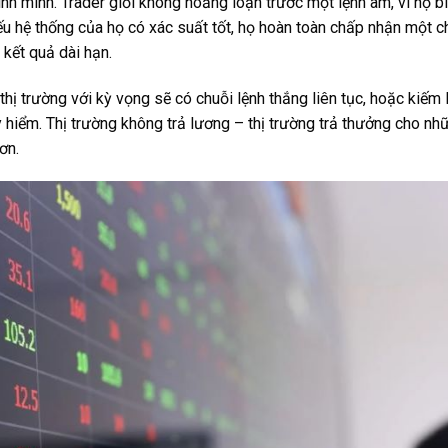
nh mình. Trader giỏi không hoảng loạn trước một lệnh âm, vì họ b
nếu hệ thống của họ có xác suất tốt, họ hoàn toàn chấp nhận một 
 kết quả dài hạn.
hị trường với kỳ vọng sẽ có chuỗi lệnh thắng liên tục, hoặc kiếm
 hiểm. Thị trường không trả lương – thị trường trả thưởng cho nh
ơn.