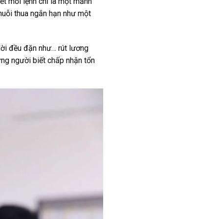
iết mỗi lệnh chỉ là một mảnh
chuỗi thua ngắn hạn như một
 lời đều đặn như… rút lương
ững người biết chấp nhận tổn