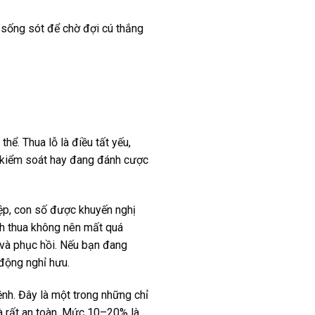
 sống sót để chờ đợi cú thắng
hể. Thua lỗ là điều tất yếu,
ó kiểm soát hay đang đánh cược
hiệp, con số được khuyến nghị
nh thua không nên mất quá
 và phục hồi. Nếu bạn đang
 động nghỉ hưu.
ệnh. Đây là một trong những chỉ
 rất an toàn. Mức 10–20% là