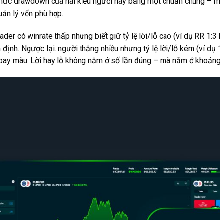
 mức drawdown của hai kiểu người này bằng một chuẩn chung – 
uản lý vốn phù hợp.
ader có winrate thấp nhưng biết giữ tỷ lệ lời/lỗ cao (ví dụ RR 1:3
định. Ngược lại, người thắng nhiều nhưng tỷ lệ lời/lỗ kém (ví dụ 1
ản bay màu. Lời hay lỗ không nằm ở số lần đúng – mà nằm ở khoảng