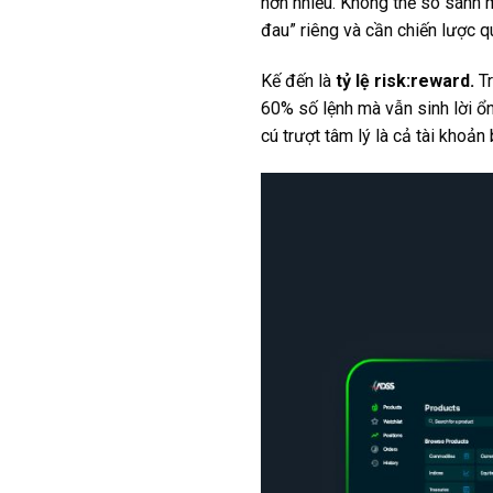
hơn nhiều. Không thể so sánh
đau” riêng và cần chiến lược q
Kế đến là
tỷ lệ risk:reward.
Tr
60% số lệnh mà vẫn sinh lời ổn 
cú trượt tâm lý là cả tài kho