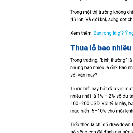
Trong một thị trường không ch
đủ lớn. Và đôi khi, sống sót ch
Xem thêm:
Bán ròng là gì? Ý n
Thua lỗ bao nhiêu 
Trong trading, “bình thường” l
nhưng bao nhiêu là ổn? Bao nh
với vận may?
Trước hết, hãy bắt đầu với mức
nhiều nhất là 1% – 2% số dư t
100–200 USD. Với tỷ lệ này, b
mạo hiểm 5–10% cho mỗi lệnh, t
Tiếp theo là chỉ số drawdown t
số sống còn để đánh giá sức 