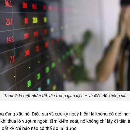
Thua lỗ là một phần tất yếu trong giao dịch – và điều đó không sai
ng đáng xấu hổ. Điều sai và cực kỳ nguy hiểm là không có giới hạn
khi thua lỗ vượt ra ngoài tầm kiểm soát, nó không chỉ lấy đi tiền 
 bất kỳ chỉ báo nào có thể đo lại được.