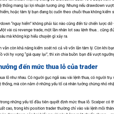
 thống mang lại lợi nhuận tương ứng. Nhưng nếu drawdown vượt 3
hiểm, hoặc tâm lý bạn đang bị cuốn theo chuỗi thua không kiểm s
own “nguy hiểm” không phải lúc nào cũng đến từ chiến lược dở –
 Một vài cú revenge trade, một lần nhân lot sau lệnh thua… cũng đủ
âu mà không kịp hiểu chuyện gì xảy ra.
ạn vẫn còn khả năng kiểm soát nó cả về vốn lẫn tâm lý. Còn khi b
ồ với hy vọng “giá quay lại”, thì xin chia buồn: bạn đã vượt ngưỡng
hưởng đến mức thua lỗ của trader
hua lỗ như nhau. Có người gục ngã sau vài lệnh thua, có người trụ
ệ thống, mà còn nằm ở những yếu tố cá nhân tưởng chừng nhỏ nhặt
trong những yếu tố đầu tiên quyết định mức thua lỗ. Scalper có th
suất cao, trong khi position trader thường chỉ vào vài lệnh mỗi thán