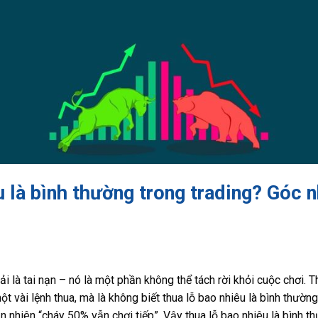
 là bình thường trong trading? Góc n
ải là tai nạn – nó là một phần không thể tách rời khỏi cuộc chơi. 
t vài lệnh thua, mà là không biết thua lỗ bao nhiêu là bình thường
 nhiên “cháy 50% vẫn chơi tiếp”. Vậy thua lỗ bao nhiêu là bình t