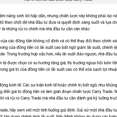
ềm năng sinh lời hấp dẫn, nhưng chiến lược này không phải lúc nà
ếu tố then chốt để nhà đầu tư đưa ra quyết định sáng suốt và lựa 
y là những rủi ro chính mà nhà đầu tư cần cân nhắc:
t của các đồng tiền không cố định và có thể thay đổi theo chính s
ương của đồng tiền có lãi suất cao bất ngờ giảm lãi suất, chênh lệ
de. Trong trường hợp xấu hơn, nếu lãi suất đảo ngược, nhà đầu tư 
ền tệ được chọn có xu hướng tăng giá, thị trường ngoại hối luôn 
ong giá trị của đồng tiền có lãi suất cao có thể xóa sạch lợi nhuậ
động kinh tế: Các sự kiện kinh tế hoặc chính trị bất ngờ, như khủn
g đến giá trị đồng tiền và làm gián đoạn chiến lược Carry Trade. 
chí và rủi ro Carry Trade mà nhà đầu tư cần đánh giá kỹ lưỡng trướ
 Trade, hãy xem xét một tình huống giả định. Giả sử một nhà đầu 
 tận dụng chênh lệch lãi suất. Nếu Minh không áp dụng các biện 