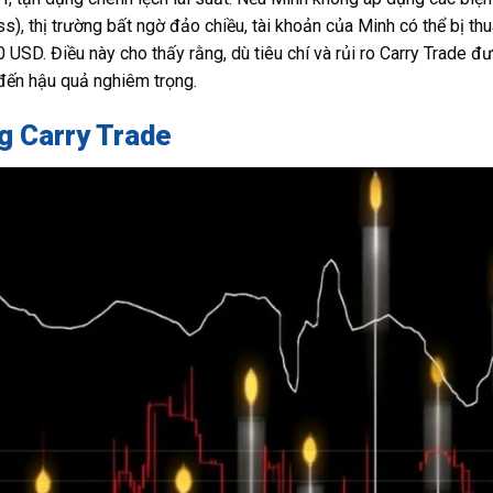
s), thị trường bất ngờ đảo chiều, tài khoản của Minh có thể bị thu
USD. Điều này cho thấy rằng, dù tiêu chí và rủi ro Carry Trade đư
n đến hậu quả nghiêm trọng.
ng Carry Trade