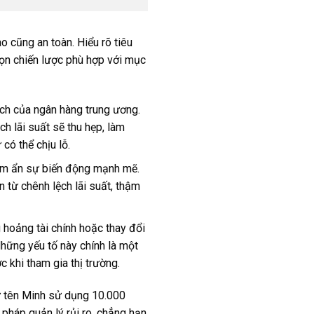
o cũng an toàn. Hiểu rõ tiêu
chọn chiến lược phù hợp với mục
ách của ngân hàng trung ương.
ch lãi suất sẽ thu hẹp, làm
có thể chịu lỗ.
tiềm ẩn sự biến động mạnh mẽ.
n từ chênh lệch lãi suất, thậm
g hoảng tài chính hoặc thay đổi
Những yếu tố này chính là một
c khi tham gia thị trường.
tư tên Minh sử dụng 10.000
pháp quản lý rủi ro, chẳng hạn