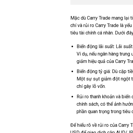
Mặc dù Carry Trade mang lại ti
chí và rủi ro Carry Trade là y
tiêu tài chính cá nhân. Dưới đâ
Biến động lãi suất: Lãi suấ
Ví dụ, nếu ngân hàng trung 
giảm hiệu quả của Carry Tra
Biến động tỷ giá: Dù cặp ti
Một sự sụt giảm đột ngột tr
chí gây lỗ vốn.
Rủi ro thanh khoản và biến 
chính sách, có thể ảnh hưởn
phần quan trọng trong tiêu 
Để hiểu rõ về rủi ro của Carry
USD để giao dịch cặp AUD/JPY,