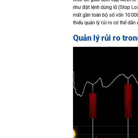
như đặt lệnh dừng lỗ (Stop Los
mất gần toàn bộ số vốn 10.000 
thiếu quản lý rủi ro có thể dẫ
Quản lý rủi ro tro