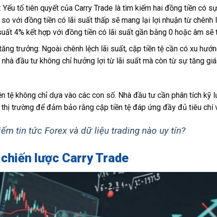
 Yếu tố tiên quyết của Carry Trade là tìm kiếm hai đồng tiền có sự 
o với đồng tiền có lãi suất thấp sẽ mang lại lợi nhuận từ chênh lệ
 suất 4% kết hợp với đồng tiền có lãi suất gần bằng 0 hoặc âm sẽ t
ăng trưởng: Ngoài chênh lệch lãi suất, cặp tiền tệ cần có xu hướ
 nhà đầu tư không chỉ hưởng lợi từ lãi suất mà còn từ sự tăng giá 
iền tệ không chỉ dựa vào các con số. Nhà đầu tư cần phân tích kỹ l
g thị trường để đảm bảo rằng cặp tiền tệ đáp ứng đầy đủ tiêu chí v
iếm tin tức Forex và dữ liệu trading nào uy tín?
 chiến lược Carry Trade