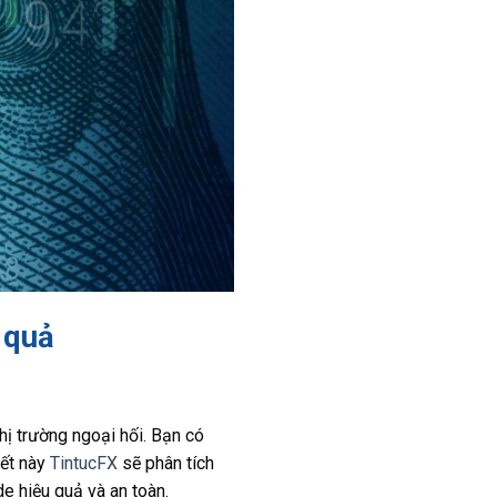
u quả
hị trường ngoại hối. Bạn có
iết này
TintucFX
sẽ phân tích
de hiệu quả và an toàn.