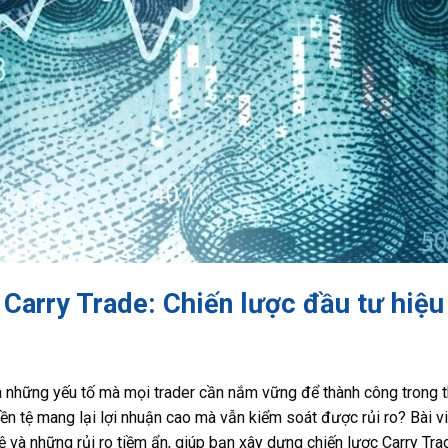
o Carry Trade: Chiến lược đầu tư hiệ
 là những yếu tố mà mọi trader cần nắm vững để thành công trong t
iền tệ mang lại lợi nhuận cao mà vẫn kiểm soát được rủi ro? Bài v
tệ và những rủi ro tiềm ẩn, giúp bạn xây dựng chiến lược Carry Tra