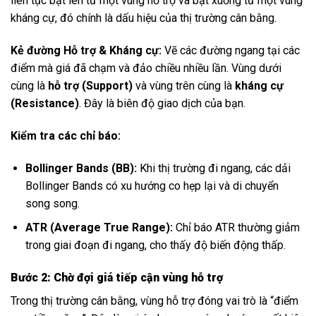
liên tục bật lên từ một vùng hỗ trợ và bật xuống từ một vùng
kháng cự, đó chính là dấu hiệu của thị trường cân bằng.
Kẻ đường Hỗ trợ & Kháng cự:
Vẽ các đường ngang tại các
điểm mà giá đã chạm và đảo chiều nhiều lần. Vùng dưới
cùng là
hỗ trợ (Support)
và vùng trên cùng là
kháng cự
(Resistance)
. Đây là biên độ giao dịch của bạn.
Kiểm tra các chỉ báo:
Bollinger Bands (BB):
Khi thị trường đi ngang, các dải
Bollinger Bands có xu hướng co hẹp lại và di chuyển
song song.
ATR (Average True Range):
Chỉ báo ATR thường giảm
trong giai đoạn đi ngang, cho thấy độ biến động thấp.
Bước 2: Chờ đợi giá tiếp cận vùng hỗ trợ
Trong thị trường cân bằng, vùng hỗ trợ đóng vai trò là “điểm