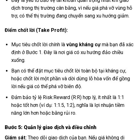
Đây là yếu tố bảo vệ tài khoản quan trọng nhất khi giao
dịch trong thị trường cân bằng, vì nếu giá phá vỡ vùng hỗ
trợ, có thể thị trường đang chuyển sang xu hướng giảm.
Điểm chốt lời (Take Profit):
Mục tiêu chốt lời chính là
vùng kháng cự
mà bạn đã xác
định ở Bước 1. Đây là nơi giá có xu hướng đảo chiều
xuống.
Bạn có thể đặt mục tiêu chốt lời toàn bộ tại kháng cự,
hoặc chốt lời một phần và dời dừng lỗ hòa vốn để gồng
lời nếu giá có thể phá vỡ biên độ.
Đảm bảo tỷ lệ Risk:Reward (R:R) hợp lý, ít nhất là 1:1
hoặc tốt hơn (ví dụ: 1:1.5, 1:2), nghĩa là lợi nhuận tiềm
năng lớn hơn hoặc bằng rủi ro.
Bước 5: Quản lý giao dịch và điều chỉnh
Giám sát:
Theo dõi giao dịch của bạn. Nếu giá không di