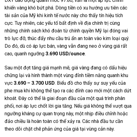
DXY dao động quanh mốc 97.80, vẫn là một áp lực chính
khiến vàng khó bứt phá. Dòng tiền có xu hướng ưu tiên các
tài sản của Mỹ khi kinh tế nước này cho thấy tín hiệu tích
cực. Tuy nhiên, các yếu tố bất định về địa chính trị cùng
những chính sách khó đoán từ chính quyền Mỹ lại đóng vai
trò lực đỡ, thúc đẩy nhu cầu trú ẩn an toàn vào kim loại quý.
Do đó, dù có áp lực bán, vàng vẫn đang neo ở vùng giá rất
cao, quanh ngưỡng
3.690 USD/ounce
.
Sau một đợt tăng giá mạnh mẽ, giá vàng đang có dấu hiệu
chững lại và hình thành một vùng đỉnh tiềm năng quanh khu
vực
3.690 – 3.700 USD
. Biểu đồ cho thấy sự suy yếu của
phe mua khi không thể tạo ra các đỉnh cao mới một cách dứt
khoát. Đây có thể là giai đoạn đầu của một quá trình phân
phối, nơi áp lực chốt lời gia tăng. Nếu giá không thể vượt qua
ngưỡng kháng cự quan trọng này, một nhịp điều chỉnh hoặc
đảo chiều là hoàn toàn có thể xảy ra. Các nhà đầu tư cần
theo dõi chặt chẽ phản ứng của giá tại vùng cản này.