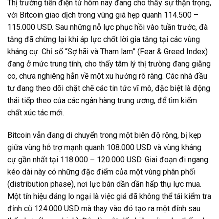
Thị trường tiền điện tử hôm nay đang cho thấy sự thận trọng,
với Bitcoin giao dịch trong vùng giá hẹp quanh 114.500 –
115.000 USD. Sau những nỗ lực phục hồi vào tuần trước, đà
tăng đã chững lại khi áp lực chốt lời gia tăng tại các vùng
kháng cự. Chỉ số “Sợ hãi và Tham lam” (Fear & Greed Index)
đang ở mức trung tính, cho thấy tâm lý thị trường đang giằng
co, chưa nghiêng hẳn về một xu hướng rõ ràng. Các nhà đầu
tư đang theo dõi chặt chẽ các tin tức vĩ mô, đặc biệt là động
thái tiếp theo của các ngân hàng trung ương, để tìm kiếm
chất xúc tác mới.
Bitcoin vẫn đang di chuyển trong một biên độ rộng, bị kẹp
giữa vùng hỗ trợ mạnh quanh 108.000 USD và vùng kháng
cự gần nhất tại 118.000 – 120.000 USD. Giai đoạn đi ngang
kéo dài này có những đặc điểm của một vùng phân phối
(distribution phase), nơi lực bán dần dần hấp thụ lực mua.
Một tín hiệu đáng lo ngại là việc giá đã không thể tái kiểm tra
đỉnh cũ 124.000 USD mà thay vào đó tạo ra một đỉnh sau