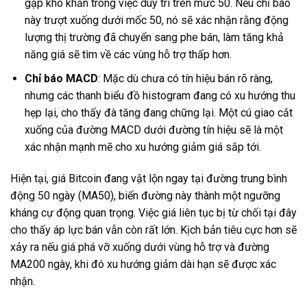
gặp khó khăn trong việc duy trì trên mức 50. Nếu chỉ báo
này trượt xuống dưới mốc 50, nó sẽ xác nhận rằng động
lượng thị trường đã chuyển sang phe bán, làm tăng khả
năng giá sẽ tìm về các vùng hỗ trợ thấp hơn.
Chỉ báo MACD
: Mặc dù chưa có tín hiệu bán rõ ràng,
nhưng các thanh biểu đồ histogram đang có xu hướng thu
hẹp lại, cho thấy đà tăng đang chững lại. Một cú giao cắt
xuống của đường MACD dưới đường tín hiệu sẽ là một
xác nhận mạnh mẽ cho xu hướng giảm giá sắp tới.
Hiện tại, giá Bitcoin đang vật lộn ngay tại đường trung bình
động 50 ngày (MA50), biến đường này thành một ngưỡng
kháng cự động quan trọng. Việc giá liên tục bị từ chối tại đây
cho thấy áp lực bán vẫn còn rất lớn. Kịch bản tiêu cực hơn sẽ
xảy ra nếu giá phá vỡ xuống dưới vùng hỗ trợ và đường
MA200 ngày, khi đó xu hướng giảm dài hạn sẽ được xác
nhận.