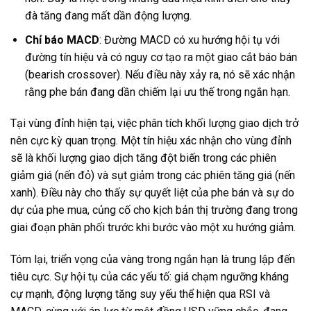
đà tăng đang mất dần động lượng.
Chỉ báo MACD
: Đường MACD có xu hướng hội tụ với
đường tín hiệu và có nguy cơ tạo ra một giao cắt báo bán
(bearish crossover). Nếu điều này xảy ra, nó sẽ xác nhận
rằng phe bán đang dần chiếm lại ưu thế trong ngắn hạn.
Tại vùng đỉnh hiện tại, việc phân tích khối lượng giao dịch trở
nên cực kỳ quan trọng. Một tín hiệu xác nhận cho vùng đỉnh
sẽ là khối lượng giao dịch tăng đột biến trong các phiên
giảm giá (nến đỏ) và sụt giảm trong các phiên tăng giá (nến
xanh). Điều này cho thấy sự quyết liệt của phe bán và sự do
dự của phe mua, củng cố cho kịch bản thị trường đang trong
giai đoạn phân phối trước khi bước vào một xu hướng giảm.
Tóm lại, triển vọng của vàng trong ngắn hạn là trung lập đến
tiêu cực. Sự hội tụ của các yếu tố: giá chạm ngưỡng kháng
cự mạnh, động lượng tăng suy yếu thể hiện qua RSI và