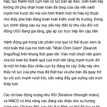
tiếp, tạo thành một cụm nến có lực bán áp đảo. Diễn biến này
không chỉ phủ nhận hoàn toàn đà tăng của cây nến xanh
mạnh mẽ trước đó mà còn hình thành một tín hiệu kỹ thuật
cho thấy phe bán đang hoàn toàn kiểm soát thị trường. Động
lực chính đằng sau sự suy yếu này đến từ nhu cầu đối với
đồng USD đang gia tăng, gây áp lực trực tiếp lên cặp tiền.
Hành động giá trong các phiên vừa qua có thể được xem là
một biến thể của mô hình nến “Nhấn Chìm Giảm” (Bearish
Engulfing) trên khung thời gian lớn. Việc một chuỗi nến giảm
xóa bỏ toàn bộ thành quả của một nến tăng mạnh trước đó
là một tín hiệu đảo chiều cực kỳ đáng tin cậy. Điều này cho
thấy nỗ lực của phe mua đã thất bại và phe bán đã quay trở
lại với sức mạnh vượt trội, sẵn sàng đẩy giá xuống các mức
thấp hơn.
Các chỉ báo động lượng như RSI (Relative Strength Index)
và MACD có khả năng cao đang xác nhận cho xu hướng
giảm này. Chỉ báo RSI, sau khi đạt đỉnh, có thể đã tạo ra tín