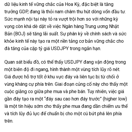
dữ liệu kinh tế vững chắc của Hoa Kỳ, đặc biệt là tăng
trưởng GDP, đang là thỏi nam châm thu hút dòng vốn đầu tư.
Sức mạnh nội tại này tỏ ra vượt trội hơn so với những kỳ
vọng còn khá dè dặt về việc Ngân hàng Trung ương Nhật
Bản (BOJ) sẽ tăng lãi suất. Sự phân kỳ về chính sách và sức
khỏe kinh tế này tạo ra một nền tảng cơ bản vững chắc cho
đà tăng của cặp tỷ giá USDJPY trong ngắn hạn.
Quan sát biểu đồ, có thể thấy USDJPY đang vận động trong
một biên độ đi ngang, hình thành một vùng tích lũy rõ nét.
Giá được hỗ trợ tốt ở khu vực đáy và liên tục bị từ chối ở
vùng kháng cự phía trên. Giai đoạn củng cố này cho thấy một
cuộc giằng co giữa phe mua và phe bán. Tuy nhiên, việc giá
gần đây tạo ra một “đáy sau cao hơn đáy trước” (higher low)
là một tín hiệu sớm cho thấy phe mua đang dần chiếm ưu thế
và tích lũy đủ lực để chuẩn bị cho một cú bứt phá lên phía
trên.