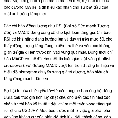
nhỏ. Một khi giá bứt phá mạnh mẽ lên trên, sự dốc lên của
các đường MA sẽ là tín hiệu xác nhận cho sự bắt đầu của
một xu hướng tăng mới.
Các chỉ báo động lượng như RSI (Chỉ số Sức mạnh Tương
đối) và MACD đang củng cố cho kịch bản tăng giá. Chỉ báo
RSI có khả năng đang hướng lên và duy trì trên mức 50, cho
thấy động lượng tăng đang chiếm ưu thế và vẫn còn không
gian để giá đi lên trước khi vào vùng quá mua. Đồng thời, chỉ
báo MACD có thể đã cho một tín hiệu giao cắt vàng (bullish
crossover), với đường MACD vượt lên trên đường tín hiệu và
biểu đồ histogram chuyển sang giá trị dương, báo hiệu đà
tăng đang mạnh dần lên.
Sự hội tụ của nhiều yếu tố—từ nền tảng cơ bản ủng hộ đồng
USD, cấu trúc giá tích lũy chặt chẽ, cho đến các tín hiệu xác
nhận từ chỉ báo kỹ thuật—đều chỉ ra một triển vọng tăng giá
rõ rệt cho USDJPY. Mục tiêu trước mắt là việc giá phải phá
vỡ vùng kháng cự của biên độ tích lũy. Nếu thành công, cặp