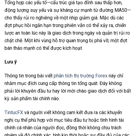
Tổng hợp các yếu tố—cấu trúc giá tạo đỉnh sau thấp hơn,
động lượng suy yếu và sự kháng cự mạnh từ đường MA50—
cho thấy rủi ro nghiêng về một nhịp giảm giá. Mặc dù các
đợt phục hồi ngắn hạn trong phiên vẫn có thể xảy ra, chiến
lược an toàn lúc này là giao dịch trong ngày và quản trị rủi ro
chặt chẽ. Một khi vùng hỗ trợ quan trọng bị phá vỡ, một đợt
bán tháo mạnh có thể được kích hoạt.
Lưu ý
Thông tin trong bài viết
phân tích thị trường Forex
này chỉ
nhằm mục đích cung cấp thông tin tổng quát. Đây không
phải lời khuyên đầu tư hay lời mời chào giao dịch đối với bất
kỳ sản phẩm tài chính nào.
TintucFX
và người viết không cam kết đưa ra các khuyến
nghị cụ thể phù hợp với mục tiêu đầu tư hoặc tình hình tài
chính cá nhân của người đọc, đồng thời không chịu trách
nhiệm về độ chính xác, tính kịp thời hoặc sự đầy đủ của các