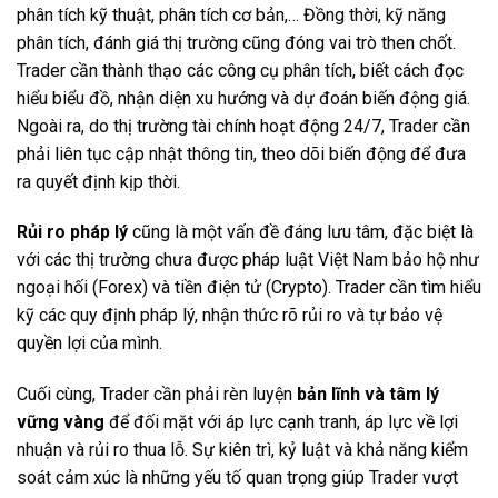
phân tích kỹ thuật, phân tích cơ bản,… Đồng thời, kỹ năng
phân tích, đánh giá thị trường cũng đóng vai trò then chốt.
Trader cần thành thạo các công cụ phân tích, biết cách đọc
hiểu biểu đồ, nhận diện xu hướng và dự đoán biến động giá.
Ngoài ra, do thị trường tài chính hoạt động 24/7, Trader cần
phải liên tục cập nhật thông tin, theo dõi biến động để đưa
ra quyết định kịp thời.
Rủi ro pháp lý
cũng là một vấn đề đáng lưu tâm, đặc biệt là
với các thị trường chưa được pháp luật Việt Nam bảo hộ như
ngoại hối (Forex) và tiền điện tử (Crypto). Trader cần tìm hiểu
kỹ các quy định pháp lý, nhận thức rõ rủi ro và tự bảo vệ
quyền lợi của mình.
Cuối cùng, Trader cần phải rèn luyện
bản lĩnh và tâm lý
vững vàng
để đối mặt với áp lực cạnh tranh, áp lực về lợi
nhuận và rủi ro thua lỗ. Sự kiên trì, kỷ luật và khả năng kiểm
soát cảm xúc là những yếu tố quan trọng giúp Trader vượt