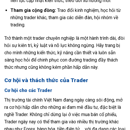
liên tục cập nhật kiến thức, theo dõi xu hướng mới.
Tham gia cộng đồng:
Trao đổi kinh nghiệm, học hỏi từ
những trader khác, tham gia các diễn đàn, hội nhóm về
trading.
Trở thành một trader chuyên nghiệp là một hành trình dài, đòi
hỏi sự kiên trì, kỷ luật và nỗ lực không ngừng. Hãy trang bị
cho mình những kiến thức, kỹ năng cần thiết và luôn sẵn
sàng học hỏi để chinh phục con đường trading đầy thách
thức nhưng cũng không kém phần hấp dẫn này.
Cơ hội và thách thức của Trader
Cơ hội cho các Trader
Thị trường tài chính Việt Nam đang ngày càng sôi động, mở
ra cơ hội hấp dẫn cho những ai đam mê đầu tư, đặc biệt là
nghề Trader. Không chỉ dừng lại ở việc mua bán cổ phiếu,
Trader ngày nay có thể tham gia vào nhiều thị trường khác
nhau như Forex, hàng hóa, tiền điện tử,… với đa dạng các loại