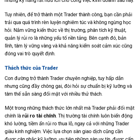
những kỹ năng rất hữu ích cho công việc kinh doanh sau này.
Tuy nhiên, để trở thành một Trader thành công, bạn cần phải
trải qua quá trình rèn luyện nghiêm túc và không ngừng học
hỏi. Nắm vững kiến thức về thị trường, phân tích kỹ thuật,
quản lý rủi ro là những yếu tố nền tảng. Bên cạnh đó, bản
lĩnh, tâm lý vững vàng và khả năng kiểm soát cảm xúc cũng
đóng vai trò quyết định.
Thách thức của Trader
Con đường trở thành Trader chuyên nghiệp, tuy hấp dẫn
nhưng cũng đầy chông gai, đòi hỏi sự chuẩn bị kỹ lưỡng và
tâm thế sẵn sàng đối mặt với nhiều thử thách.
Một trong những thách thức lớn nhất mà Trader phải đối mặt
chính là
rủi ro tài chính
. Thị trường tài chính luôn biến động
khó lường, tiềm ẩn rủi ro thua lỗ, ngay cả với những Trader
giàu kinh nghiệm. Việc lựa chọn sàn giao dịch cũng cần
được cân nhắc kỹ lưỡng, ưu tiên những sàn uy tín, được cấp