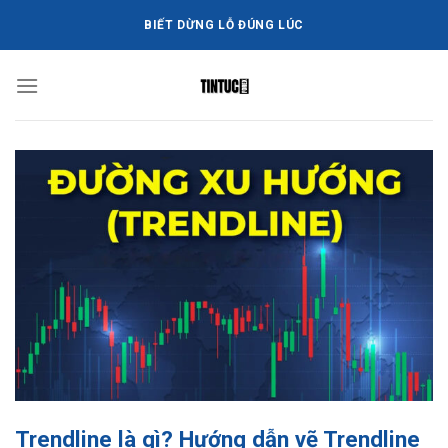
Bỏ
BIẾT DỪNG LỖ ĐÚNG LÚC
qua
nội
dung
Trendline là gì? Hướng dẫn vẽ Trendline