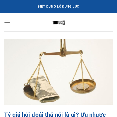
Bỏ
BIẾT DỪNG LỖ ĐÚNG LÚC
qua
nội
dung
Tỷ giá hối đoái thả nổi là gì? Ưu nhược