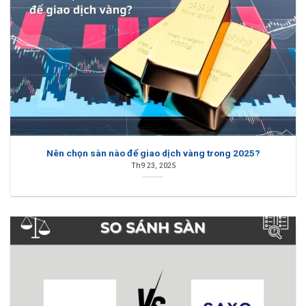
Nên chọn sàn nào để giao dịch vàng trong 2025?
Th9 23, 2025