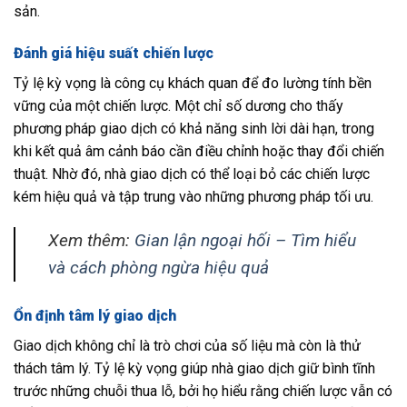
sản.
Đánh giá hiệu suất chiến lược
Tỷ lệ kỳ vọng là công cụ khách quan để đo lường tính bền
vững của một chiến lược. Một chỉ số dương cho thấy
phương pháp giao dịch có khả năng sinh lời dài hạn, trong
khi kết quả âm cảnh báo cần điều chỉnh hoặc thay đổi chiến
thuật. Nhờ đó, nhà giao dịch có thể loại bỏ các chiến lược
kém hiệu quả và tập trung vào những phương pháp tối ưu.
Xem thêm:
Gian lận ngoại hối – Tìm hiểu
và cách phòng ngừa hiệu quả
Ổn định tâm lý giao dịch
Giao dịch không chỉ là trò chơi của số liệu mà còn là thử
thách tâm lý. Tỷ lệ kỳ vọng giúp nhà giao dịch giữ bình tĩnh
trước những chuỗi thua lỗ, bởi họ hiểu rằng chiến lược vẫn có