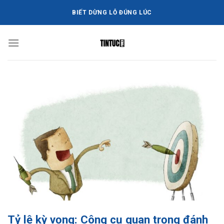
Bỏ
BIẾT DỪNG LỖ ĐÚNG LÚC
qua
nội
dung
Tỷ lệ kỳ vọng: Công cụ quan trọng đánh