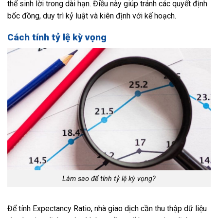
thể sinh lời trong dài hạn. Điều này giúp tránh các quyết định
bốc đồng, duy trì kỷ luật và kiên định với kế hoạch.
Cách tính tỷ lệ kỳ vọng
Làm sao để tính tỷ lệ kỳ vọng?
Để tính Expectancy Ratio, nhà giao dịch cần thu thập dữ liệu