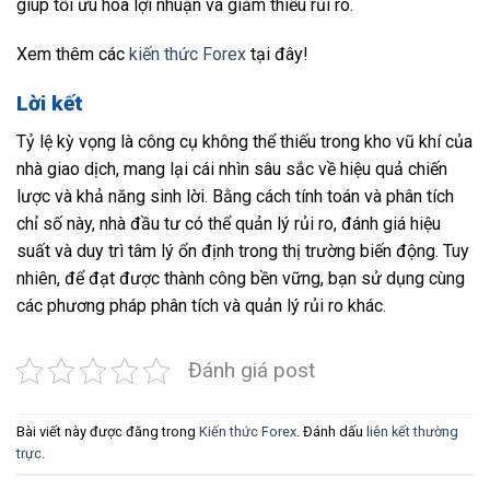
giúp tối ưu hóa lợi nhuận và giảm thiểu rủi ro.
Xem thêm các
kiến thức Forex
tại đây!
Lời kết
Tỷ lệ kỳ vọng là công cụ không thể thiếu trong kho vũ khí của
nhà giao dịch, mang lại cái nhìn sâu sắc về hiệu quả chiến
lược và khả năng sinh lời. Bằng cách tính toán và phân tích
chỉ số này, nhà đầu tư có thể quản lý rủi ro, đánh giá hiệu
suất và duy trì tâm lý ổn định trong thị trường biến động. Tuy
nhiên, để đạt được thành công bền vững, bạn sử dụng cùng
các phương pháp phân tích và quản lý rủi ro khác.
Đánh giá post
Bài viết này được đăng trong
Kiến thức Forex
. Đánh dấu
liên kết thường
trực
.