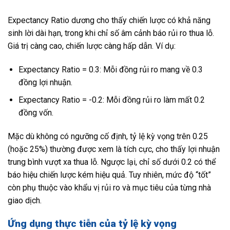
Expectancy Ratio dương cho thấy chiến lược có khả năng
sinh lời dài hạn, trong khi chỉ số âm cảnh báo rủi ro thua lỗ.
Giá trị càng cao, chiến lược càng hấp dẫn. Ví dụ:
Expectancy Ratio = 0.3: Mỗi đồng rủi ro mang về 0.3
đồng lợi nhuận.
Expectancy Ratio = -0.2: Mỗi đồng rủi ro làm mất 0.2
đồng vốn.
Mặc dù không có ngưỡng cố định, tỷ lệ kỳ vọng trên 0.25
(hoặc 25%) thường được xem là tích cực, cho thấy lợi nhuận
trung bình vượt xa thua lỗ. Ngược lại, chỉ số dưới 0.2 có thể
báo hiệu chiến lược kém hiệu quả. Tuy nhiên, mức độ “tốt”
còn phụ thuộc vào khẩu vị rủi ro và mục tiêu của từng nhà
giao dịch.
Ứng dụng thực tiễn của tỷ lệ kỳ vọng