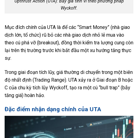
Upthrust Action (UTA): Bẫy giá tinh vi theo phương pháp
Wyckoff.
Mục đích chính của UTA là để các “Smart Money” (nhà giao
dịch lớn, tổ chức) rũ bỏ các nhà giao dịch nhỏ lẻ mua vào
theo cú phá vỡ (breakout), đồng thời kiểm tra lượng cung còn
lại trên thị trường trước khi bắt đầu một xu hướng tăng thực
sự.
Trong giai đoạn tích lũy, giá thường di chuyển trong một biên
độ nhất định (Trading Range). UTA xảy ra ở Giai đoạn B hoặc
C của chu kỳ tích lũy Wyckoff, tạo ra một cú “bull trap” (bẫy
tăng giá) hoàn hảo.
Đặc điểm nhận dạng chính của UTA