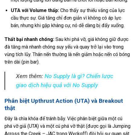
UTA với Volume thấp:
Cho thấy sự thiếu vắng của lực
cầu thực sự. Giá tăng chỉ đơn giản vì không có áp lực
bán, nhưng khi gặp kháng cự, nó dễ dàng bị đẩy xuống.
Thất bại nhanh chóng:
Sau khi phá vỡ, giá không giữ được
đà tăng mà nhanh chóng suy yếu và quay trở lại vào trong
vùng tích lũy. Thân nến thường là nến giảm hoặc nến có bóng
trên dài (pin bar).
Xem thêm:
No Supply là gì? Chiến lược
giao dịch hiệu quả với No Supply
Phân biệt Upthrust Action (UTA) và Breakout
thật
Đây là chìa khóa để tránh bẫy. Việc phân biệt giữa một cú
phá vỡ giả (UTA) và một cú phá vỡ thật (được gọi là Jumping
Across the Creek – JAC trong Wyckoff) đòi hỏi sự quan sát