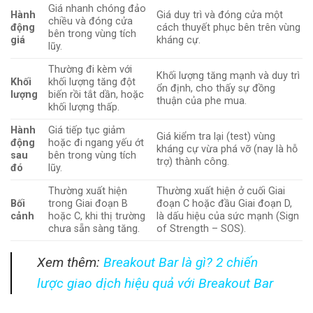
Giá nhanh chóng đảo
Hành
Giá duy trì và đóng cửa một
chiều và đóng cửa
động
cách thuyết phục bên trên vùng
bên trong vùng tích
giá
kháng cự.
lũy.
Thường đi kèm với
Khối lượng tăng mạnh và duy trì
Khối
khối lượng tăng đột
ổn định, cho thấy sự đồng
lượng
biến rồi tắt dần, hoặc
thuận của phe mua.
khối lượng thấp.
Hành
Giá tiếp tục giảm
Giá kiểm tra lại (test) vùng
động
hoặc đi ngang yếu ớt
kháng cự vừa phá vỡ (nay là hỗ
sau
bên trong vùng tích
trợ) thành công.
đó
lũy.
Thường xuất hiện
Thường xuất hiện ở cuối Giai
Bối
trong Giai đoạn B
đoạn C hoặc đầu Giai đoạn D,
cảnh
hoặc C, khi thị trường
là dấu hiệu của sức mạnh (Sign
chưa sẵn sàng tăng.
of Strength – SOS).
Xem thêm:
Breakout Bar là gì? 2 chiến
lược giao dịch hiệu quả với Breakout Bar