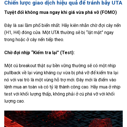
Chiến lược giao dịch hiệu quả để tránh bẫy UTA
Tuyệt đối không mua ngay khi giá vừa phá vỡ (FOMO)
Đây là sai lầm phổ biến nhất. Hãy kiên nhẫn chờ đợi cây nến
(H1, H4) đóng cửa. Một UTA thường sẽ bị “lật mặt” ngay
trong hoặc ở cây nến tiếp theo.
Chờ đợi nhịp “Kiểm tra lại” (Test):
Một cú breakout thật sự bền vững thường sẽ có một nhịp
pullback về lại vùng kháng cự vừa bị phá vỡ để kiểm tra lại
nó với vai trò là một vùng hỗ trợ mới. Đây mới là điểm vào
lệnh mua an toàn và có tỷ lệ thành công cao. Hãy mua ở nhịp
test với khối lượng thấp, không phải ở cú phá vỡ với khối
lượng cao.