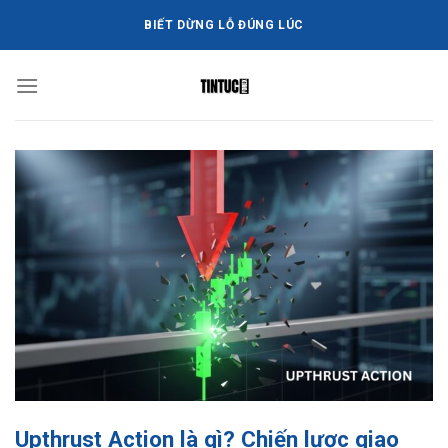
Bỏ
BIẾT DỪNG LỖ ĐÚNG LÚC
qua
nội
dung
Upthrust Action là gì? Chiến lược giao