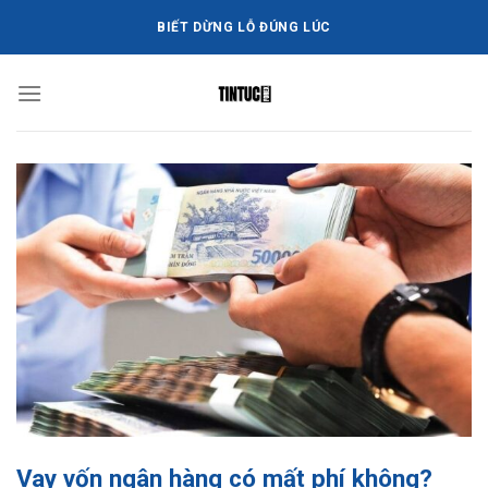
Bỏ
BIẾT DỪNG LỖ ĐÚNG LÚC
qua
nội
dung
Vay vốn ngân hàng có mất phí không?