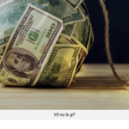
Vỡ nợ là gì?