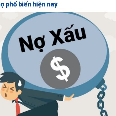
ợ phổ biến hiện nay