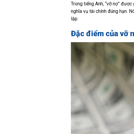
Trong tiếng Anh, “vỡ nợ” được 
nghĩa vụ tài chính đúng hạn. Nó
lập.
Đặc điểm của vỡ 