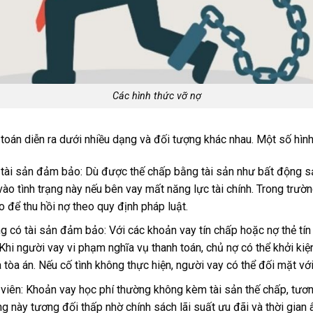
Các hình thức vỡ nợ
 toán diễn ra dưới nhiều dạng và đối tượng khác nhau. Một số hì
 tài sản đảm bảo: Dù được thế chấp bằng tài sản như bất động s
vào tình trạng này nếu bên vay mất năng lực tài chính. Trong trườ
 để thu hồi nợ theo quy định pháp luật.
 có tài sản đảm bảo: Với các khoản vay tín chấp hoặc nợ thẻ tín 
hi người vay vi phạm nghĩa vụ thanh toán, chủ nợ có thể khởi kiệ
 tòa án. Nếu cố tình không thực hiện, người vay có thể đối mặt với
viên: Khoản vay học phí thường không kèm tài sản thế chấp, tươn
ng này tương đối thấp nhờ chính sách lãi suất ưu đãi và thời gian 