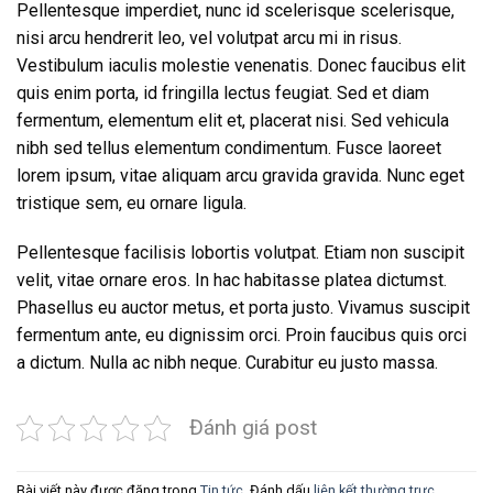
Pellentesque imperdiet, nunc id scelerisque scelerisque,
nisi arcu hendrerit leo, vel volutpat arcu mi in risus.
Vestibulum iaculis molestie venenatis. Donec faucibus elit
quis enim porta, id fringilla lectus feugiat. Sed et diam
fermentum, elementum elit et, placerat nisi. Sed vehicula
nibh sed tellus elementum condimentum. Fusce laoreet
lorem ipsum, vitae aliquam arcu gravida gravida. Nunc eget
tristique sem, eu ornare ligula.
Pellentesque facilisis lobortis volutpat. Etiam non suscipit
velit, vitae ornare eros. In hac habitasse platea dictumst.
Phasellus eu auctor metus, et porta justo. Vivamus suscipit
fermentum ante, eu dignissim orci. Proin faucibus quis orci
a dictum. Nulla ac nibh neque. Curabitur eu justo massa.
Đánh giá post
Bài viết này được đăng trong
Tin tức
. Đánh dấu
liên kết thường trực
.