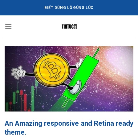
Bỏ
BIẾT DỪNG LỖ ĐÚNG LÚC
qua
nội
dung
An Amazing responsive and Retina ready
theme.