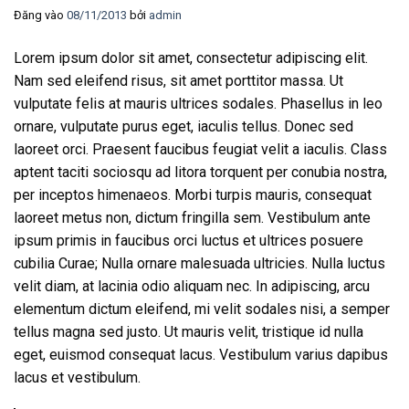
Đăng vào
08/11/2013
bởi
admin
Lorem ipsum dolor sit amet, consectetur adipiscing elit.
Nam sed eleifend risus, sit amet porttitor massa. Ut
vulputate felis at mauris ultrices sodales. Phasellus in leo
ornare, vulputate purus eget, iaculis tellus. Donec sed
laoreet orci. Praesent faucibus feugiat velit a iaculis. Class
aptent taciti sociosqu ad litora torquent per conubia nostra,
per inceptos himenaeos. Morbi turpis mauris, consequat
laoreet metus non, dictum fringilla sem. Vestibulum ante
ipsum primis in faucibus orci luctus et ultrices posuere
cubilia Curae; Nulla ornare malesuada ultricies. Nulla luctus
velit diam, at lacinia odio aliquam nec. In adipiscing, arcu
elementum dictum eleifend, mi velit sodales nisi, a semper
tellus magna sed justo. Ut mauris velit, tristique id nulla
eget, euismod consequat lacus. Vestibulum varius dapibus
lacus et vestibulum.