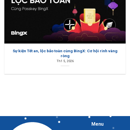
Sự kiện Tết an, lộc bảo toàn cùng BingX: Cơ hội rinh vàng
ròng
Th1 5, 2026
Menu