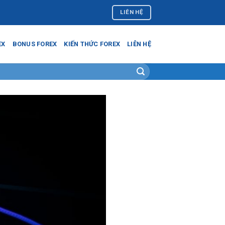
LIÊN HỆ
EX
BONUS FOREX
KIẾN THỨC FOREX
LIÊN HỆ