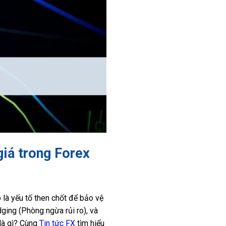
giá trong Forex
ro là yếu tố then chốt để bảo vệ
ging (Phòng ngừa rủi ro), và
là gì? Cùng
Tin tức FX
tìm hiểu