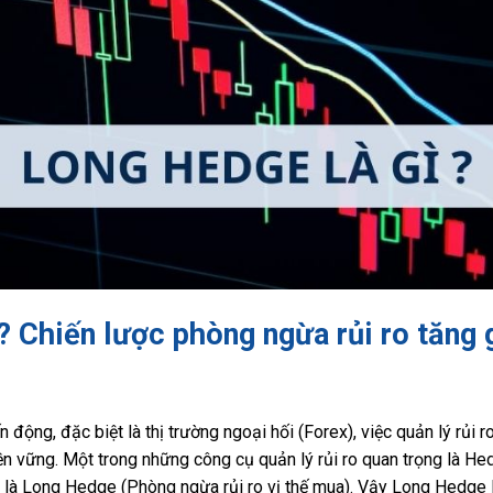
? Chiến lược phòng ngừa rủi ro tăng 
ến động, đặc biệt là thị trường ngoại hối (Forex), việc quản lý rủi 
n vững. Một trong những công cụ quản lý rủi ro quan trọng là Hed
ó là Long Hedge (Phòng ngừa rủi ro vị thế mua). Vậy Long Hedge 