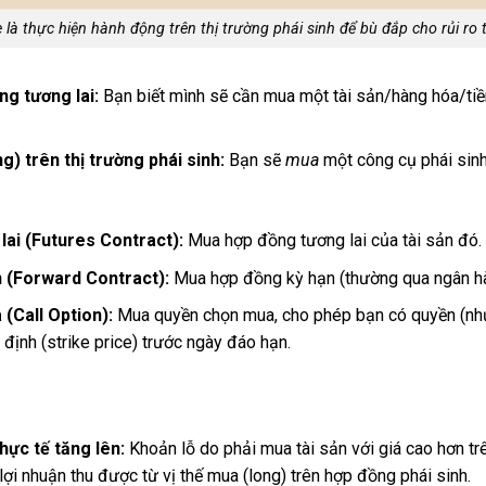
à thực hiện hành động trên thị trường phái sinh để bù đắp cho rủi ro t
g tương lai:
Bạn biết mình sẽ cần mua một tài sản/hàng hóa/tiền
g) trên thị trường phái sinh:
Bạn sẽ
mua
một công cụ phái sinh
lai (Futures Contract):
Mua hợp đồng tương lai của tài sản đó.
 (Forward Contract):
Mua hợp đồng kỳ hạn (thường qua ngân hà
(Call Option):
Mua quyền chọn mua, cho phép bạn có quyền (như
định (strike price) trước ngày đáo hạn.
thực tế tăng lên:
Khoản lỗ do phải mua tài sản với giá cao hơn trê
ợi nhuận thu được từ vị thế mua (long) trên hợp đồng phái sinh.