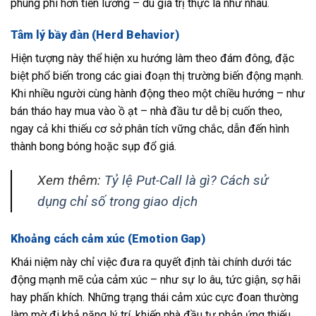
phung phí hơn tiền lương – dù giá trị thực là như nhau.
Tâm lý bầy đàn (Herd Behavior)
Hiện tượng này thể hiện xu hướng làm theo đám đông, đặc
biệt phổ biến trong các giai đoạn thị trường biến động mạnh.
Khi nhiều người cùng hành động theo một chiều hướng – như
bán tháo hay mua vào ồ ạt – nhà đầu tư dễ bị cuốn theo,
ngay cả khi thiếu cơ sở phân tích vững chắc, dẫn đến hình
thành bong bóng hoặc sụp đổ giá.
Xem thêm:
Tỷ lệ Put-Call là gì? Cách sử
dụng chỉ số trong giao dịch
Khoảng cách cảm xúc (Emotion Gap)
Khái niệm này chỉ việc đưa ra quyết định tài chính dưới tác
động mạnh mẽ của cảm xúc – như sự lo âu, tức giận, sợ hãi
hay phấn khích. Những trạng thái cảm xúc cực đoan thường
làm mờ đi khả năng lý trí, khiến nhà đầu tư phản ứng thiếu