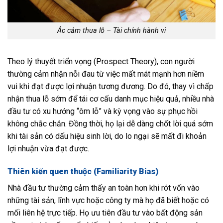
Ác cảm thua lỗ – Tài chính hành vi
Theo lý thuyết triển vọng (Prospect Theory), con người
thường cảm nhận nỗi đau từ việc mất mát mạnh hơn niềm
vui khi đạt được lợi nhuận tương đương. Do đó, thay vì chấp
nhận thua lỗ sớm để tái cơ cấu danh mục hiệu quả, nhiều nhà
đầu tư có xu hướng “ôm lỗ” và kỳ vọng vào sự phục hồi
không chắc chắn. Đồng thời, họ lại dễ dàng chốt lời quá sớm
khi tài sản có dấu hiệu sinh lời, do lo ngại sẽ mất đi khoản
lợi nhuận vừa đạt được.
Thiên kiến quen thuộc (Familiarity Bias)
Nhà đầu tư thường cảm thấy an toàn hơn khi rót vốn vào
những tài sản, lĩnh vực hoặc công ty mà họ đã biết hoặc có
mối liên hệ trực tiếp. Họ ưu tiên đầu tư vào bất động sản