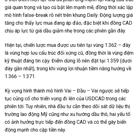
giá quan trọng và tạo cú bật lên mạnh mẽ, đồng thời xác lập
mô hình false-break rõ nét trên khung Daily. Động lượng giá
tăng cho thấy lực mua đang áp đảo, đặc biệt khi đồng CAD
chịu áp lực từ giá dầu giảm nhẹ trong các phiên gần đây.
Hiện tại, chiến lược mua được ưu tiên tại vùng 1.362 – đây
là vùng hợp lưu cấu trúc đối xứng cũ, đồng thời là vùng đệm
kỹ thuật đáng tin cậy. Điểm dừng lỗ nên đặt tại 1.359 (dưới
đáy gần nhất), trong khi vùng lợi nhuận tiềm năng hướng về
1.366 – 1.371.
Kỳ vọng hình thành mô hình Vai – Đầu – Vai ngược sẽ tiếp
tục củng cố cho triển vọng đi lên của USDCAD trong các
phiên tới.
Tuy nhiên, nhà đầu tư cần theo dõi sát dữ liệu thị
trường lao động Mỹ cũng như xu hướng dầu thô, hai yếu tố
có ảnh hưởng trực tiếp đến đồng CAD và có thể gây biến
động mạnh cho cặp tiền này.