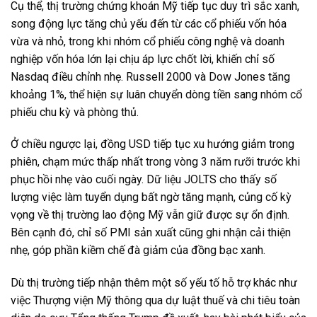
Cụ thể, thị trường chứng khoán Mỹ tiếp tục duy trì sắc xanh,
song động lực tăng chủ yếu đến từ các cổ phiếu vốn hóa
vừa và nhỏ, trong khi nhóm cổ phiếu công nghệ và doanh
nghiệp vốn hóa lớn lại chịu áp lực chốt lời, khiến chỉ số
Nasdaq điều chỉnh nhẹ. Russell 2000 và Dow Jones tăng
khoảng 1%, thể hiện sự luân chuyển dòng tiền sang nhóm cổ
phiếu chu kỳ và phòng thủ.
Ở chiều ngược lại, đồng USD tiếp tục xu hướng giảm trong
phiên, chạm mức thấp nhất trong vòng 3 năm rưỡi trước khi
phục hồi nhẹ vào cuối ngày. Dữ liệu JOLTS cho thấy số
lượng việc làm tuyển dụng bất ngờ tăng mạnh, củng cố kỳ
vọng về thị trường lao động Mỹ vẫn giữ được sự ổn định.
Bên cạnh đó, chỉ số PMI sản xuất cũng ghi nhận cải thiện
nhẹ, góp phần kiềm chế đà giảm của đồng bạc xanh.
Dù thị trường tiếp nhận thêm một số yếu tố hỗ trợ khác như
việc Thượng viện Mỹ thông qua dự luật thuế và chi tiêu toàn