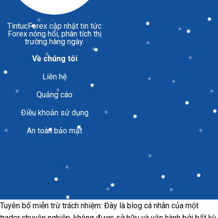
TintucForex
cập nhật tin tức
Forex nóng hổi, phân tích thị
trường hàng ngày.
Về chúng tôi
Liên hệ
Quảng cáo
Điều khoản sử dụng
An toàn bảo mật
Tuyên bố miễn trừ trách nhiệm: Đây là blog cá nhân của một
trader chuyên nghiệp, không được sở hữu và vận hành bởi bất kỳ