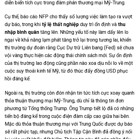
diễn biến tích cực trong đàm phán thương mại Mỹ-Trung.
Cụ thể, báo cáo NFP cho thấy số lượng việc làm tạo ra vượt
dự báo, trong khi
tỷ lệ thất nghiệp
duy trì ổn định và
thu
nhập bình quân
tăng lên. Những yếu tố này làm dấy lên lo
ngại về khả năng lạm phát tăng trở lại trong tương lai, khiến
thị trường dự đoán rằng Cục Dự trữ Liên bang (Fed) sẽ chưa
vội vàng thực hiện các động thái chính sách mới. Sự ổn định
của thị trường lao động cũng phần nào xoa dịu nỗi lo về một
cuộc suy thoái kinh tế Mỹ, từ đó thúc đẩy đồng USD phục
hồi đáng kể.
Ngoài ra, thị trường còn đón nhận tin tức tích cực xoay quanh
thỏa thuận thương mại Mỹ-Trung, dù chỉ là thông tin đơn
phương từ Tổng thống Trump. Ông Trump tiết lộ đã có những
tiến bộ đáng kể trong cuộc điện đàm cấp cao giữa hai bên.
Mặc dù thỏa thuận thương mại với Trung Quốc được dự báo
sẽ rất phức tạp, nhưng Chủ tịch Tập Cận Bình đã đồng ý nối