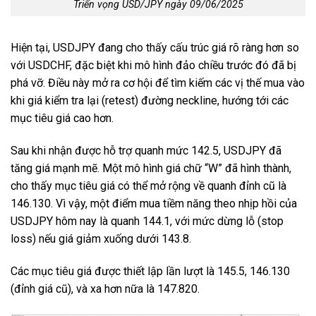
Triển vọng USD/JPY ngày 09/06/2025
Hiện tại, USDJPY đang cho thấy cấu trúc giá rõ ràng hơn so
với USDCHF, đặc biệt khi mô hình đảo chiều trước đó đã bị
phá vỡ. Điều này mở ra cơ hội để tìm kiếm các vị thế mua vào
khi giá kiểm tra lại (retest) đường neckline, hướng tới các
mục tiêu giá cao hơn.
Sau khi nhận được hỗ trợ quanh mức 142.5, USDJPY đã
tăng giá mạnh mẽ. Một mô hình giá chữ “W” đã hình thành,
cho thấy mục tiêu giá có thể mở rộng về quanh đỉnh cũ là
146.130. Vì vậy, một điểm mua tiềm năng theo nhịp hồi của
USDJPY hôm nay là quanh 144.1, với mức dừng lỗ (stop
loss) nếu giá giảm xuống dưới 143.8.
Các mục tiêu giá được thiết lập lần lượt là 145.5, 146.130
(đỉnh giá cũ), và xa hơn nữa là 147.820.