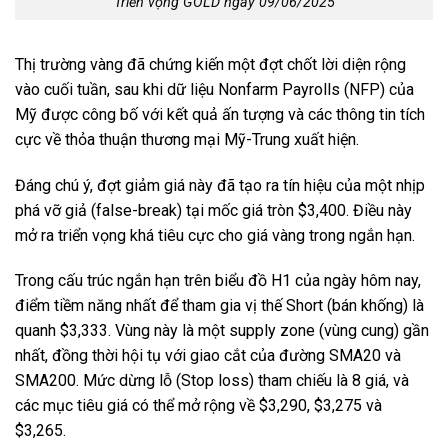
Triển vọng GOLD ngày 09/06/2025
Thị trường vàng đã chứng kiến một đợt chốt lời diện rộng
vào cuối tuần, sau khi dữ liệu Nonfarm Payrolls (NFP) của
Mỹ được công bố với kết quả ấn tượng và các thông tin tích
cực về thỏa thuận thương mại Mỹ-Trung xuất hiện.
Đáng chú ý, đợt giảm giá này đã tạo ra tín hiệu của một nhịp
phá vỡ giả (false-break) tại mốc giá tròn $3,400. Điều này
mở ra triển vọng khá tiêu cực cho giá vàng trong ngắn hạn.
Trong cấu trúc ngắn hạn trên biểu đồ H1 của ngày hôm nay,
điểm tiềm năng nhất để tham gia vị thế Short (bán khống) là
quanh $3,333. Vùng này là một supply zone (vùng cung) gần
nhất, đồng thời hội tụ với giao cắt của đường SMA20 và
SMA200. Mức dừng lỗ (Stop loss) tham chiếu là 8 giá, và
các mục tiêu giá có thể mở rộng về $3,290, $3,275 và
$3,265.