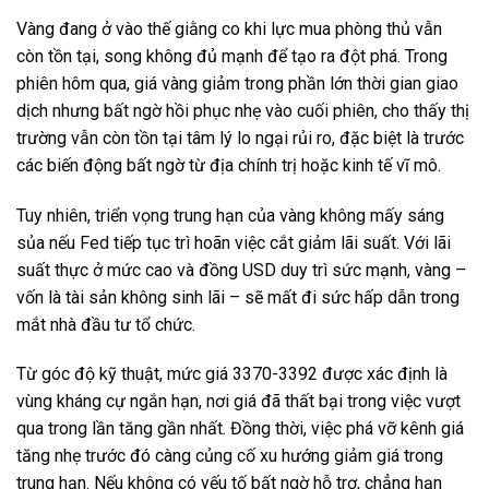
Vàng đang ở vào thế giằng co khi lực mua phòng thủ vẫn
còn tồn tại, song không đủ mạnh để tạo ra đột phá. Trong
phiên hôm qua, giá vàng giảm trong phần lớn thời gian giao
dịch nhưng bất ngờ hồi phục nhẹ vào cuối phiên, cho thấy thị
trường vẫn còn tồn tại tâm lý lo ngại rủi ro, đặc biệt là trước
các biến động bất ngờ từ địa chính trị hoặc kinh tế vĩ mô.
Tuy nhiên, triển vọng trung hạn của vàng không mấy sáng
sủa nếu Fed tiếp tục trì hoãn việc cắt giảm lãi suất. Với lãi
suất thực ở mức cao và đồng USD duy trì sức mạnh, vàng –
vốn là tài sản không sinh lãi – sẽ mất đi sức hấp dẫn trong
mắt nhà đầu tư tổ chức.
Từ góc độ kỹ thuật, mức giá 3370-3392 được xác định là
vùng kháng cự ngắn hạn, nơi giá đã thất bại trong việc vượt
qua trong lần tăng gần nhất. Đồng thời, việc phá vỡ kênh giá
tăng nhẹ trước đó càng củng cố xu hướng giảm giá trong
trung hạn. Nếu không có yếu tố bất ngờ hỗ trợ, chẳng hạn