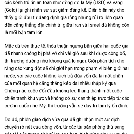
các kênh trú ẩn an toàn như đồng đô la Mỹ (USD) và vàng
(Gold) lại ghi nhận sự sụt giảm đáng kể. Diễn biến này cho
thấy giới đầu tư đang định giá rằng những rủi ro liên quan
đến căng thẳng địa chính trị giữa Iran và Israel đã không còn
là mối bận tâm lớn.
Mặc dù trên thực tế, thỏa thuận ngừng bắn giữa hai quốc gia
đã nhanh chóng bị phá vỡ chỉ vài giờ sau khi được công bố,
thị trường dường như không quá lo ngại. Giới phân tích cho
rằng các xung đột sẽ chỉ giới hạn trong phạm vi biên giới hai
nước, với các cuộc không kích trả đũa vốn đã là một phần
của mối quan hệ căng thẳng kéo dài nhiều thập kỷ qua.
Chừng nào cuộc đối đầu không leo thang thành một cuộc
chiến tranh khu vực và không có sự can thiệp trực tiếp từ các
cường quốc như Mỹ, thị trường vẫn sẽ duy trì tâm lý ổn định.
Do đó, phiên giao dịch vừa qua đã ghi nhận một sự dịch
chuyển rõ nét của dòng vốn, từ các tài sản phòng thủ sang