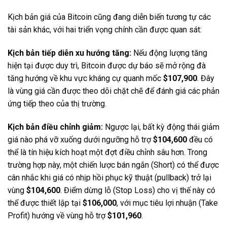
Kịch bản giá của Bitcoin cũng đang diễn biến tương tự các
tài sản khác, với hai triển vọng chính cần được quan sát:
Kịch bản tiếp diễn xu hướng tăng:
Nếu động lượng tăng
hiện tại được duy trì, Bitcoin được dự báo sẽ mở rộng đà
tăng hướng về khu vực kháng cự quanh mốc
$107,900
. Đây
là vùng giá cần được theo dõi chặt chẽ để đánh giá các phản
ứng tiếp theo của thị trường.
Kịch bản điều chỉnh giảm:
Ngược lại, bất kỳ động thái giảm
giá nào phá vỡ xuống dưới ngưỡng hỗ trợ
$104,600
đều có
thể là tín hiệu kích hoạt một đợt điều chỉnh sâu hơn. Trong
trường hợp này, một chiến lược bán ngắn (Short) có thể được
cân nhắc khi giá có nhịp hồi phục kỹ thuật (pullback) trở lại
vùng
$104,600
. Điểm dừng lỗ (Stop Loss) cho vị thế này có
thể được thiết lập tại
$106,000
, với mục tiêu lợi nhuận (Take
Profit) hướng về vùng hỗ trợ
$101,960
.