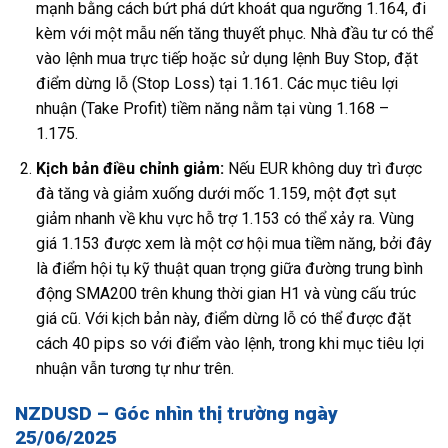
mạnh bằng cách bứt phá dứt khoát qua ngưỡng 1.164, đi
kèm với một mẫu nến tăng thuyết phục. Nhà đầu tư có thể
vào lệnh mua trực tiếp hoặc sử dụng lệnh Buy Stop, đặt
điểm dừng lỗ (Stop Loss) tại 1.161. Các mục tiêu lợi
nhuận (Take Profit) tiềm năng nằm tại vùng 1.168 –
1.175.
Kịch bản điều chỉnh giảm:
Nếu EUR không duy trì được
đà tăng và giảm xuống dưới mốc 1.159, một đợt sụt
giảm nhanh về khu vực hỗ trợ 1.153 có thể xảy ra. Vùng
giá 1.153 được xem là một cơ hội mua tiềm năng, bởi đây
là điểm hội tụ kỹ thuật quan trọng giữa đường trung bình
động SMA200 trên khung thời gian H1 và vùng cấu trúc
giá cũ. Với kịch bản này, điểm dừng lỗ có thể được đặt
cách 40 pips so với điểm vào lệnh, trong khi mục tiêu lợi
nhuận vẫn tương tự như trên.
NZDUSD – Góc nhìn thị trường ngày
25/06/2025