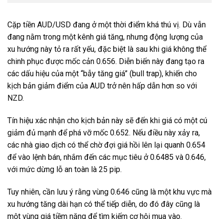
Cặp tiền AUD/USD đang ở một thời điểm khá thú vị. Dù vẫn
đang nằm trong một kênh giá tăng, nhưng động lượng của
xu hướng này tỏ ra rất yếu, đặc biệt là sau khi giá không thể
chinh phục được mốc cản 0.656. Diễn biến này đang tạo ra
các dấu hiệu của một “bẫy tăng giá” (bull trap), khiến cho
kịch bản giảm điểm của AUD trở nên hấp dẫn hơn so với
NZD.
Tín hiệu xác nhận cho kịch bản này sẽ đến khi giá có một cú
giảm đủ mạnh để phá vỡ mốc 0.652. Nếu điều này xảy ra,
các nhà giao dịch có thể chờ đợi giá hồi lên lại quanh 0.654
để vào lệnh bán, nhắm đến các mục tiêu ở 0.6485 và 0.646,
với mức dừng lỗ an toàn là 25 pip.
Tuy nhiên, cần lưu ý rằng vùng 0.646 cũng là một khu vực mà
xu hướng tăng dài hạn có thể tiếp diễn, do đó đây cũng là
một vùng giá tiềm năng để tìm kiếm cơ hội mua vào.