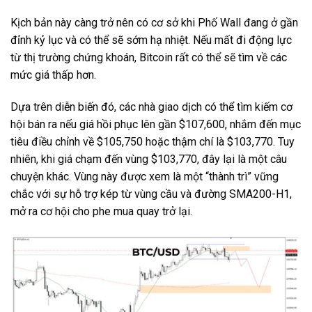
Kịch bản này càng trở nên có cơ sở khi Phố Wall đang ở gần
đỉnh kỷ lục và có thể sẽ sớm hạ nhiệt. Nếu mất đi động lực
từ thị trường chứng khoán, Bitcoin rất có thể sẽ tìm về các
mức giá thấp hơn.
Dựa trên diễn biến đó, các nhà giao dịch có thể tìm kiếm cơ
hội bán ra nếu giá hồi phục lên gần $107,600, nhắm đến mục
tiêu điều chỉnh về $105,750 hoặc thậm chí là $103,770. Tuy
nhiên, khi giá chạm đến vùng $103,770, đây lại là một câu
chuyện khác. Vùng này được xem là một “thành trì” vững
chắc với sự hỗ trợ kép từ vùng cầu và đường SMA200-H1,
mở ra cơ hội cho phe mua quay trở lại.