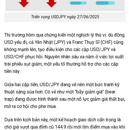
Triển vọng USDJPY ngày 27/06/2025
Thị trường hôm qua chứng kiến một nghịch lý thú vị: dù đồng
USD yếu đi, cả Yên Nhật (JPY) và Franc Thụy Sĩ (CHF) cũng
không mạnh lên, tạo điều kiện cho các cặp USD/JPY và
USD/CHF phục hồi. Nguyên nhân sâu xa nằm ở việc lợi suất
trái phiếu sụt giảm, một yếu tố thường hỗ trợ cho các cặp
tiền này.
Giữa hai cặp tiền, USD/JPY đang vẽ nên một bức tranh kỹ
thuật sáng sủa hơn. Có vẻ như một “bẫy giảm giá” (bear
trap) đang được hình thành sau một nỗ lực giảm giá thất bại,
mở ra cơ hội cho phe mua.
Dựa trên kịch bản này, một kế hoạch giao dịch cẩn trọng là
chờ giá vượt qua đỉnh cũ 144.9 rồi mới tìm điểm mua vào khi