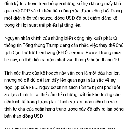
đỉnh kỷ lục, hoàn toàn bỏ qua những số liệu không mấy khả
quan về GDP và chi tiêu tiêu dùng vừa được công bố. Trong
một diễn biến trái ngược, đồng USD đã sụt giảm đáng kể
trong khi lợi suất trái phiếu lại tăng lên.
Nguyên nhân chính của những biến động này xuất phát từ
thông tin Tổng thống Trump đang cân nhắc việc thay thế Chủ
tịch Cục Dự trữ Liên bang (FED) Jerome Powell trong mùa
hè này, có thể diễn ra sớm nhất vào tháng 9 hoặc tháng 10.
Tính xác thực của kế hoạch này vẫn còn là một dấu hỏi lớn,
nhưng nó đã đủ để làm dấy lên quan ngại sâu sắc về sự
độc lập của FED. Nguy cơ chính sách tiền tệ bị chi phối bởi
áp lực chính trị có thể dẫn đến những bất ổn khó lường cho
nền kinh tế trong tương lai. Chính sự xói mòn niềm tin vào
tính tự chủ của ngân hàng trung ương này đã gây ra làn sóng
bán tháo đồng USD.