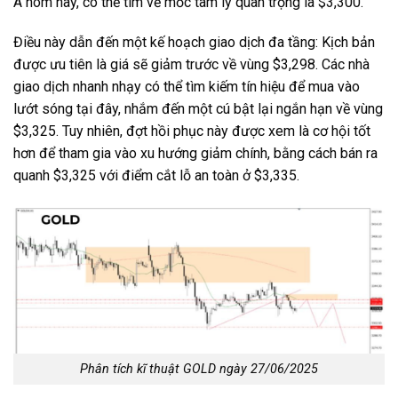
Á hôm nay, có thể tìm về mốc tâm lý quan trọng là $3,300.
Điều này dẫn đến một kế hoạch giao dịch đa tầng: Kịch bản
được ưu tiên là giá sẽ giảm trước về vùng $3,298. Các nhà
giao dịch nhanh nhạy có thể tìm kiếm tín hiệu để mua vào
lướt sóng tại đây, nhắm đến một cú bật lại ngắn hạn về vùng
$3,325. Tuy nhiên, đợt hồi phục này được xem là cơ hội tốt
hơn để tham gia vào xu hướng giảm chính, bằng cách bán ra
quanh $3,325 với điểm cắt lỗ an toàn ở $3,335.
Phân tích kĩ thuật GOLD ngày 27/06/2025