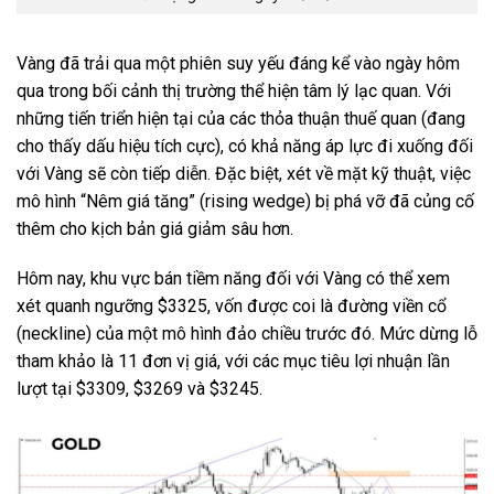
Vàng đã trải qua một phiên suy yếu đáng kể vào ngày hôm
qua trong bối cảnh thị trường thể hiện tâm lý lạc quan. Với
những tiến triển hiện tại của các thỏa thuận thuế quan (đang
cho thấy dấu hiệu tích cực), có khả năng áp lực đi xuống đối
với Vàng sẽ còn tiếp diễn. Đặc biệt, xét về mặt kỹ thuật, việc
mô hình “Nêm giá tăng” (rising wedge) bị phá vỡ đã củng cố
thêm cho kịch bản giá giảm sâu hơn.
Hôm nay, khu vực bán tiềm năng đối với Vàng có thể xem
xét quanh ngưỡng $3325, vốn được coi là đường viền cổ
(neckline) của một mô hình đảo chiều trước đó. Mức dừng lỗ
tham khảo là 11 đơn vị giá, với các mục tiêu lợi nhuận lần
lượt tại $3309, $3269 và $3245.