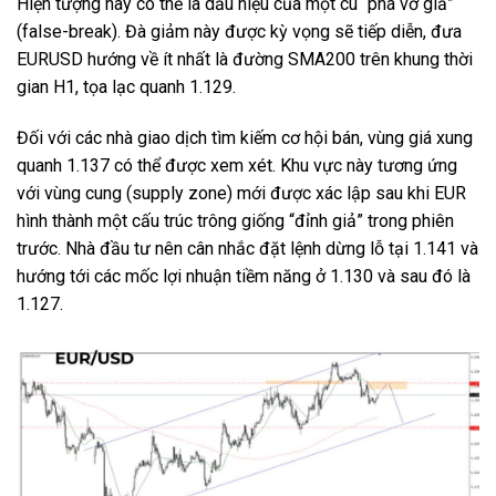
Hiện tượng này có thể là dấu hiệu của một cú “phá vỡ giả”
(false-break). Đà giảm này được kỳ vọng sẽ tiếp diễn, đưa
EURUSD hướng về ít nhất là đường SMA200 trên khung thời
gian H1, tọa lạc quanh 1.129.
Đối với các nhà giao dịch tìm kiếm cơ hội bán, vùng giá xung
quanh 1.137 có thể được xem xét. Khu vực này tương ứng
với vùng cung (supply zone) mới được xác lập sau khi EUR
hình thành một cấu trúc trông giống “đỉnh giả” trong phiên
trước. Nhà đầu tư nên cân nhắc đặt lệnh dừng lỗ tại 1.141 và
hướng tới các mốc lợi nhuận tiềm năng ở 1.130 và sau đó là
1.127.