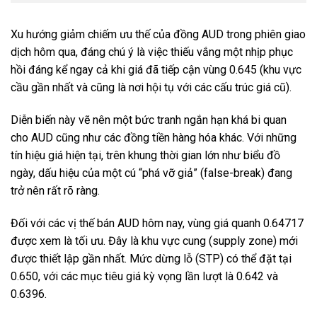
Xu hướng giảm chiếm ưu thế của đồng AUD trong phiên giao
dịch hôm qua, đáng chú ý là việc thiếu vắng một nhịp phục
hồi đáng kể ngay cả khi giá đã tiếp cận vùng 0.645 (khu vực
cầu gần nhất và cũng là nơi hội tụ với các cấu trúc giá cũ).
Diễn biến này vẽ nên một bức tranh ngắn hạn khá bi quan
cho AUD cũng như các đồng tiền hàng hóa khác. Với những
tín hiệu giá hiện tại, trên khung thời gian lớn như biểu đồ
ngày, dấu hiệu của một cú “phá vỡ giả” (false-break) đang
trở nên rất rõ ràng.
Đối với các vị thế bán AUD hôm nay, vùng giá quanh 0.64717
được xem là tối ưu. Đây là khu vực cung (supply zone) mới
được thiết lập gần nhất. Mức dừng lỗ (STP) có thể đặt tại
0.650, với các mục tiêu giá kỳ vọng lần lượt là 0.642 và
0.6396.