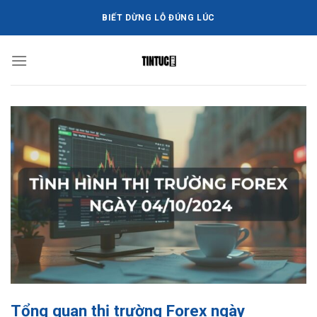
Bỏ
BIẾT DỪNG LỖ ĐÚNG LÚC
qua
nội
dung
Tổng quan thị trường Forex ngày