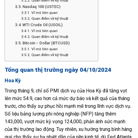
Quan điểm về kỹ thuật
Nasdaq 100 (USTEC)
Vĩ mô liên quan
Quan điểm về kỹ thuật
WTI Crude Oil (USOIL)
Vĩ mô liên quan
Quan điểm về kỹ thuật
Bitcoin – Dollar (BTCUSD)
Vĩ mô liên quan
Quan điểm về kỹ thuật
Tổng quan thị trường ngày 04/10/2024
Hoa Kỳ
Trong tháng 9, chỉ số PMI dịch vụ của Hoa Kỳ đã tăng vọt
lên mức 54.9, cao hơn cả mức dự báo và kết quả của tháng
trước, cho thấy sự phục hồi mạnh mẽ trong lĩnh vực dịch vụ.
Số liệu bảng lương phi nông nghiệp (NFP) tăng thêm
143,000, vượt mức kỳ vọng 124,000, phản ánh sức mạnh
của thị trường lao động. Tuy nhiên, xu hướng trung bình hàng
quý cho thấy sự hạ nhiệt dần của nền kinh tế, dù Fed Atlanta