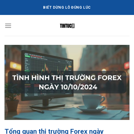
Bỏ
BIẾT DỪNG LỖ ĐÚNG LÚC
qua
nội
dung
Tổng quan thị trường Forex ngày