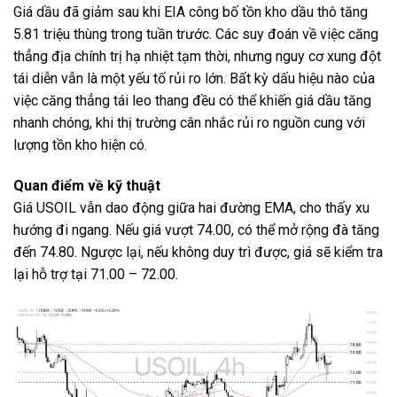
Giá dầu đã giảm sau khi EIA công bố tồn kho dầu thô tăng
5.81 triệu thùng trong tuần trước. Các suy đoán về việc căng
thẳng địa chính trị hạ nhiệt tạm thời, nhưng nguy cơ xung đột
tái diễn vẫn là một yếu tố rủi ro lớn. Bất kỳ dấu hiệu nào của
việc căng thẳng tái leo thang đều có thể khiến giá dầu tăng
nhanh chóng, khi thị trường cân nhắc rủi ro nguồn cung với
lượng tồn kho hiện có.
Quan điểm về kỹ thuật
Giá USOIL vẫn dao động giữa hai đường EMA, cho thấy xu
hướng đi ngang. Nếu giá vượt 74.00, có thể mở rộng đà tăng
đến 74.80. Ngược lại, nếu không duy trì được, giá sẽ kiểm tra
lại hỗ trợ tại 71.00 – 72.00.