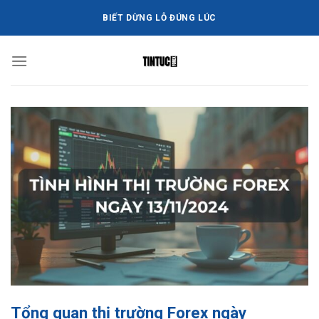
Bỏ
BIẾT DỪNG LỖ ĐÚNG LÚC
qua
nội
dung
Tổng quan thị trường Forex ngày