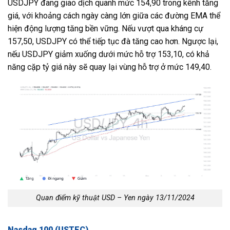
USDJPY đang giao dịch quanh mức 154,90 trong kênh tăng
giá, với khoảng cách ngày càng lớn giữa các đường EMA thể
hiện động lượng tăng bền vững. Nếu vượt qua kháng cự
157,50, USDJPY có thể tiếp tục đà tăng cao hơn. Ngược lại,
nếu USDJPY giảm xuống dưới mức hỗ trợ 153,10, có khả
năng cặp tỷ giá này sẽ quay lại vùng hỗ trợ ở mức 149,40.
Quan điểm kỹ thuật USD – Yen ngày 13/11/2024
Nasdaq 100 (USTEC)