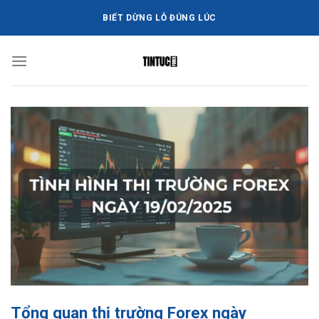
Bỏ
BIẾT DỪNG LỖ ĐÚNG LÚC
qua
nội
dung
Tổng quan thị trường Forex ngày