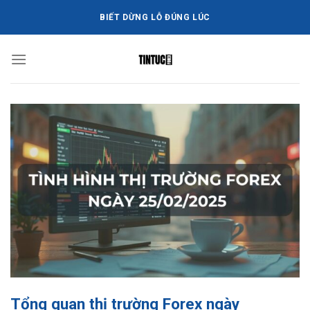
Bỏ
BIẾT DỪNG LỖ ĐÚNG LÚC
qua
nội
dung
Tổng quan thị trường Forex ngày