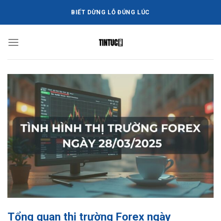
Bỏ
BIẾT DỪNG LỖ ĐÚNG LÚC
qua
nội
dung
Tổng quan thị trường Forex ngày