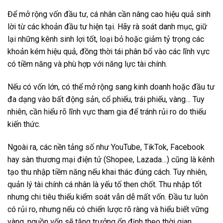
Để mở rộng vốn đầu tư, cá nhân cần nâng cao hiệu quả sinh
lời từ các khoản đầu tư hiện tại. Hãy rà soát danh mục, giữ
lại những kênh sinh lợi tốt, loại bỏ hoặc giảm tỷ trọng các
khoản kém hiệu quả, đồng thời tái phân bổ vào các lĩnh vực
có tiềm năng và phù hợp với năng lực tài chính.
Nếu có vốn lớn, có thể mở rộng sang kinh doanh hoặc đầu tư
đa dạng vào bất động sản, cổ phiếu, trái phiếu, vàng… Tuy
nhiên, cần hiểu rõ lĩnh vực tham gia để tránh rủi ro do thiếu
kiến thức.
Ngoài ra, các nền tảng số như YouTube, TikTok, Facebook
hay sàn thương mại điện tử (Shopee, Lazada…) cũng là kênh
tạo thu nhập tiềm năng nếu khai thác đúng cách. Tuy nhiên,
quản lý tài chính cá nhân là yếu tố then chốt. Thu nhập tốt
nhưng chi tiêu thiếu kiểm soát vẫn dễ mất vốn. Đầu tư luôn
có rủi ro, nhưng nếu có chiến lược rõ ràng và hiểu biết vững
vàng, nguồn vốn sẽ tăng trưởng ổn định theo thời gian.