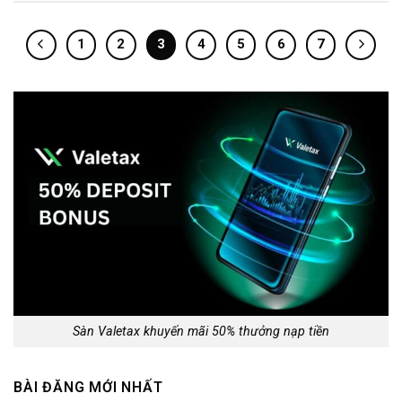
1
2
3
4
5
6
7
Sàn Valetax khuyến mãi 50% thưởng nạp tiền
BÀI ĐĂNG MỚI NHẤT