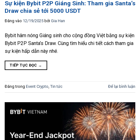
Sự kiện Bybit P2P Giáng Sinh: Tham gia Santa’s
Draw chia sẻ tới 5000 USDT
Đăng vào
12/19/2025
bởi
Gia Han
Bybit hâm nóng Giáng sinh cho cộng đồng Việt bằng sự kiện
Bybit P2P Santa’s Draw. Cùng tìm hiểu chi tiết cách tham gia
sự kiện hấp dẫn này nhé.
TIẾP TỤC ĐỌC
→
Đăng trong
Event Crypto
,
Tin tức
Để lại bình luận