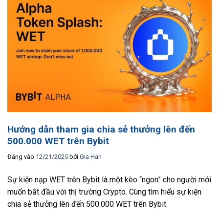
Hướng dẫn tham gia chia sẻ thưởng lên đến
500.000 WET trên Bybit
Đăng vào
12/21/2025
bởi
Gia Han
Sự kiện nạp WET trên Bybit là một kèo “ngon” cho người mới
muốn bắt đầu với thị trường Crypto. Cùng tìm hiểu sự kiện
chia sẻ thưởng lên đến 500.000 WET trên Bybit.