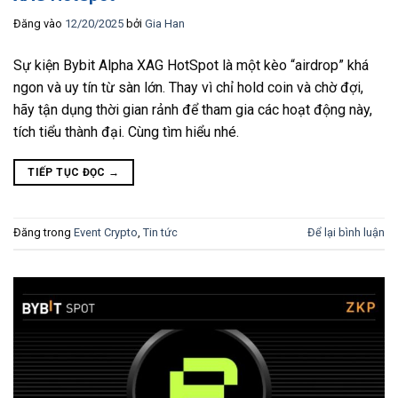
Đăng vào
12/20/2025
bởi
Gia Han
Sự kiện Bybit Alpha XAG HotSpot là một kèo “airdrop” khá
ngon và uy tín từ sàn lớn. Thay vì chỉ hold coin và chờ đợi,
hãy tận dụng thời gian rảnh để tham gia các hoạt động này,
tích tiểu thành đại. Cùng tìm hiểu nhé.
TIẾP TỤC ĐỌC
→
Đăng trong
Event Crypto
,
Tin tức
Để lại bình luận