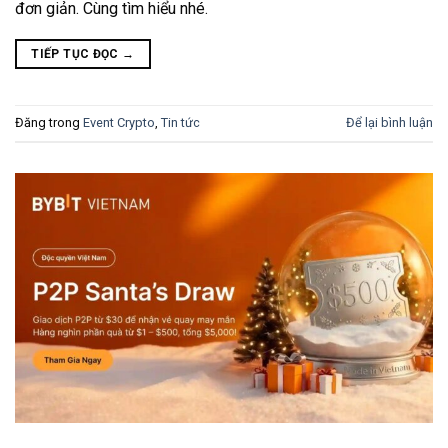
đơn giản. Cùng tìm hiểu nhé.
TIẾP TỤC ĐỌC
→
Đăng trong
Event Crypto
,
Tin tức
Để lại bình luận