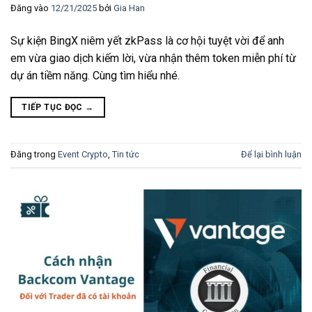
Đăng vào
12/21/2025
bởi
Gia Han
Sự kiện BingX niêm yết zkPass là cơ hội tuyệt vời để anh
em vừa giao dịch kiếm lời, vừa nhận thêm token miễn phí từ
dự án tiềm năng. Cùng tìm hiểu nhé.
TIẾP TỤC ĐỌC
→
Đăng trong
Event Crypto
,
Tin tức
Để lại bình luận