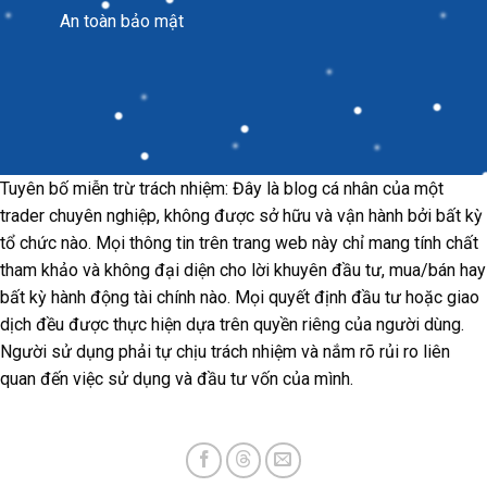
An toàn bảo mật
Tuyên bố miễn trừ trách nhiệm: Đây là blog cá nhân của một
trader chuyên nghiệp, không được sở hữu và vận hành bởi bất kỳ
tổ chức nào. Mọi thông tin trên trang web này chỉ mang tính chất
tham khảo và không đại diện cho lời khuyên đầu tư, mua/bán hay
bất kỳ hành động tài chính nào. Mọi quyết định đầu tư hoặc giao
dịch đều được thực hiện dựa trên quyền riêng của người dùng.
Người sử dụng phải tự chịu trách nhiệm và nắm rõ rủi ro liên
quan đến việc sử dụng và đầu tư vốn của mình.