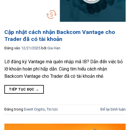
Cập nhật cách nhận Backcom Vantage cho
Trader đã có tài khoản
Đăng vào
12/21/2025
bởi
Gia Han
Lỡ đăng ký Vantage mà quên nhập mã IB? Dẫn đến việc bỏ
lỡ khoản hoàn phí hấp dẫn. Cùng tìm hiểu cách nhận
Backcom Vantage cho Trader đã có tài khoản nhé.
TIẾP TỤC ĐỌC
→
Đăng trong
Event Crypto
,
Tin tức
Để lại bình luận