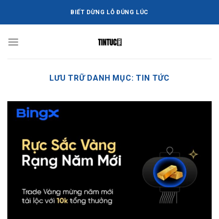
Bỏ
BIẾT DỪNG LỖ ĐÚNG LÚC
qua
nội
dung
LƯU TRỮ DANH MỤC:
TIN TỨC