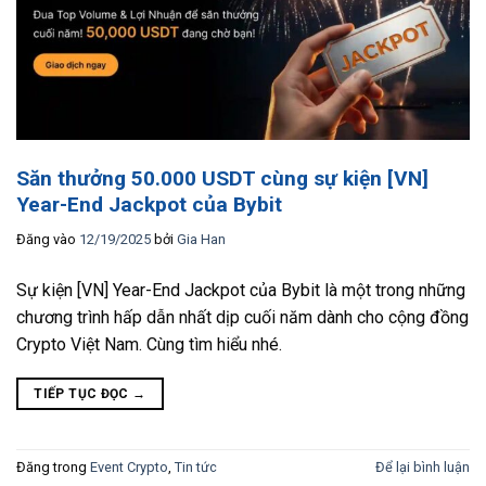
Săn thưởng 50.000 USDT cùng sự kiện [VN]
Year-End Jackpot của Bybit
Đăng vào
12/19/2025
bởi
Gia Han
Sự kiện [VN] Year-End Jackpot của Bybit là một trong những
chương trình hấp dẫn nhất dịp cuối năm dành cho cộng đồng
Crypto Việt Nam. Cùng tìm hiểu nhé.
TIẾP TỤC ĐỌC
→
Đăng trong
Event Crypto
,
Tin tức
Để lại bình luận